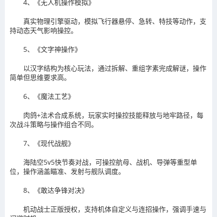
‌4、《无人机操作模拟》‌
真实物理引擎驱动，模拟飞行器悬停、急转、特技等动作，支
持动态天气影响操控。‌
5、《文字神操作》‌
以汉字结构为核心玩法，通过拆解、重组字素完成解谜，操作
简单但思维要求高。‌
6、《魔法工艺》‌
肉鸽+法术合成系统，玩家实时操控技能释放与地牢路径，每
次战斗策略与操作组合不同。‌
7、《现代战舰》‌
海陆空5v5快节奏对战，可操控航母、战机、导弹等重型单
位，操作涵盖瞄准、发射与舰队调度。‌
‌8、《敢达争锋对决》‌
机动战士正版授权，支持机体自定义与连招操作，强调手速与