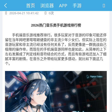
首页
浏览器
APP
手游
2026-04-21 10:41:42
0
次
2026热门音乐类手机游戏排行榜
手机端音乐游戏推荐排行。很多玩家对于音游的印象可能还停
留在当年网吧里哐哐砸键盘的非主流少年少女们，但实际上现在的
音游玩家和非主流已经没有任何关系了，反而更像是一群挑战自己
极限的操作帝，而现在的手机端音游同样也是如此，从简单的上下
左右发展成了判定线和音符结合的方式，而且有些游戏还加入了细
腻丰富的剧情，在音乐之外带给玩家更多感动，就比如下面这几
个。