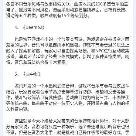
各自不同音乐风格与故事线索关联，曲库收录的200多首音乐涵盖
电子、摇滚等不同风格。谱面采用动态扫描线界面，音符有长按、
滑动等五个种类，歌曲难度有15个等级划分。
4、《Deemo2》
也是雷亚游戏推出的一个节奏类音游，游戏设定在被虚空之雨
笼罩的世界，音乐可以抵御雨水和黑兽。游戏在节奏音游的玩法上
融入了探索和解谜，玩家可以自由探索场景，和NPC进行互动收集
乐谱。演奏环节延续了经典下落式模式，新增了多种音符类型，剧
情、音乐和玩法结合得非常紧密。
5、《曲中剑》
腾讯开发的一个水墨风武侠音游，游戏将音乐节奏与武侠战斗
结合，玩家要跟着音乐节奏点击屏幕进行防御、破槽和反击等操
作，战斗特效简洁且有武侠感。游戏曲目均为梅花三弄、十面埋伏
等传统古曲，每首曲子对应一位历史人物，还附带古曲与人物的相
关科普内容。
这些就是今天小编给大家带来的音乐游戏推荐排行，对于大部
分玩家来说，音游可能只是一种娱乐，选个普通难度听听音乐也很
不错，但是在音游大佬手上就是挑战自己操作极限的最好方式，手