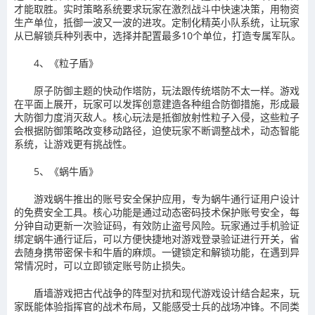
才能取胜。实时策略系统要求玩家在激烈战斗中快速决策，用物资
生产单位，抵御一波又一波的进攻。定制化精英小队系统，让玩家
从已解锁兵种列表中，选择并配置最多10个单位，打造专属军队。
4、《粒子盾》
原子防御主题的快动作塔防，玩法跟传统塔防不太一样。游戏
在平面上展开，玩家可以发挥创意建造各种组合防御措施，形成最
大防御力度消灭敌人。核心玩法是抵御放射性粒子入侵，这些粒子
会根据防御策略改变移动路径，迫使玩家不断调整战术，动态智能
系统，让游戏更有挑战性。
5、《蜗牛盾》
游戏蜗牛推出的账号安全保护应用，专为蜗牛通行证用户设计
的免费安全工具。核心功能是通过动态密码技术保护账号安全，每
分钟自动更新一次验证码，有效防止盗号风险。玩家通过手机验证
绑定蜗牛通行证后，可以方便快捷地对游戏登录验证进行开关，省
去随身携带密保卡和牛盾的麻烦。一键锁定和解锁功能，在遇到异
常情况时，可以立即锁定账号防止损失。
盾墙游戏把古代战争的阵型对抗和现代游戏设计结合起来，玩
家既能体验指挥官的战术布局，又能感受士兵的战场冲锋。不同类