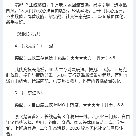
端游 IP 正统移植，千万老玩家回流首选。灵境引擎打造水墨
国风，18 大门派双心法自由切换，轻功丝滑。点卡制良心运营，
不卖数值，阵营攻防、帮会战、社交生态完善，2026 减负优化，
新手友好。
《剑网3无界》
4. 《永劫无间》手游
类型：武侠生存竞技 | 热度：★★★★☆ | 评分：8.9
武侠竞技天花板，40 人生存对决玩法。振刀、飞索、三角克
制体系，操作与策略并重。2026 天行赛季新增拳刃武器，百种流
派自由组合，跨端匹配、电竞热度飙升，抖音内容播放量破亿。
5. 《一梦江湖》
类型：高自由度武侠 MMO | 热度：★★★★ | 评分：8.8
原《楚留香》，长线运营 8 年稳居一线。六大经典门派，自由
江湖路线选择，种田、钓鱼、奇遇、家园等休闲玩法丰富。学生
党、上班族首选，二创生态活跃，2026 版本优化社交与画质体
验。