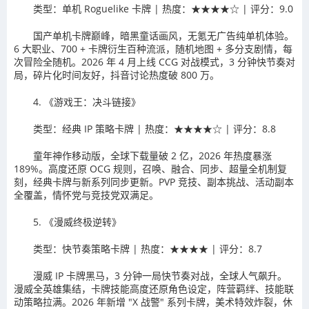
类型：单机 Roguelike 卡牌 | 热度：★★★★☆ | 评分：9.0
国产单机卡牌巅峰，暗黑童话画风，无氪无广告纯单机体验。
6 大职业、700 + 卡牌衍生百种流派，随机地图 + 多分支剧情，每
次冒险全随机。2026 年 4 月上线 CCG 对战模式，3 分钟快节奏对
局，碎片化时间友好，抖音讨论热度破 800 万。
4. 《游戏王：决斗链接》
类型：经典 IP 策略卡牌 | 热度：★★★★☆ | 评分：8.8
童年神作移动版，全球下载量破 2 亿，2026 年热度暴涨
189%。高度还原 OCG 规则，召唤、融合、同步、超量全机制复
刻，经典卡牌与新系列同步更新。PVP 竞技、副本挑战、活动副本
全覆盖，情怀党与竞技党双满足。
5. 《漫威终极逆转》
类型：快节奏策略卡牌 | 热度：★★★★ | 评分：8.7
漫威 IP 卡牌黑马，3 分钟一局快节奏对战，全球人气飙升。
漫威全英雄集结，卡牌技能高度还原角色设定，阵营羁绊、技能联
动策略拉满。2026 年新增 "X 战警" 系列卡牌，美术特效炸裂，休