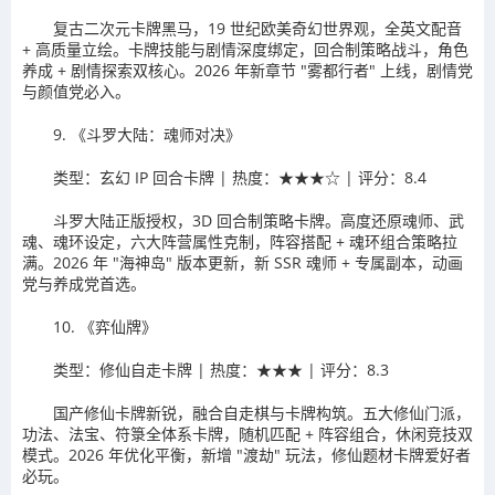
复古二次元卡牌黑马，19 世纪欧美奇幻世界观，全英文配音
+ 高质量立绘。卡牌技能与剧情深度绑定，回合制策略战斗，角色
养成 + 剧情探索双核心。2026 年新章节 "雾都行者" 上线，剧情党
与颜值党必入。
9. 《斗罗大陆：魂师对决》
类型：玄幻 IP 回合卡牌 | 热度：★★★☆ | 评分：8.4
斗罗大陆正版授权，3D 回合制策略卡牌。高度还原魂师、武
魂、魂环设定，六大阵营属性克制，阵容搭配 + 魂环组合策略拉
满。2026 年 "海神岛" 版本更新，新 SSR 魂师 + 专属副本，动画
党与养成党首选。
10. 《弈仙牌》
类型：修仙自走卡牌 | 热度：★★★ | 评分：8.3
国产修仙卡牌新锐，融合自走棋与卡牌构筑。五大修仙门派，
功法、法宝、符箓全体系卡牌，随机匹配 + 阵容组合，休闲竞技双
模式。2026 年优化平衡，新增 "渡劫" 玩法，修仙题材卡牌爱好者
必玩。