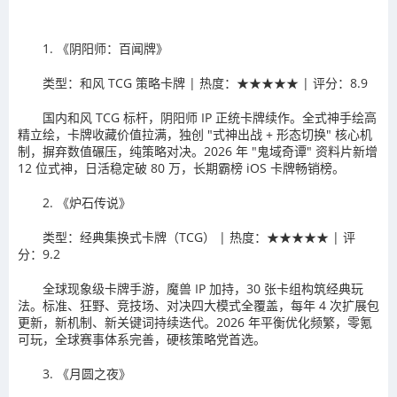
1. 《阴阳师：百闻牌》
类型：和风 TCG 策略卡牌 | 热度：★★★★★ | 评分：8.9
国内和风 TCG 标杆，阴阳师 IP 正统卡牌续作。全式神手绘高
精立绘，卡牌收藏价值拉满，独创 "式神出战 + 形态切换" 核心机
制，摒弃数值碾压，纯策略对决。2026 年 "鬼域奇谭" 资料片新增
12 位式神，日活稳定破 80 万，长期霸榜 iOS 卡牌畅销榜。
2. 《炉石传说》
类型：经典集换式卡牌（TCG） | 热度：★★★★★ | 评
分：9.2
全球现象级卡牌手游，魔兽 IP 加持，30 张卡组构筑经典玩
法。标准、狂野、竞技场、对决四大模式全覆盖，每年 4 次扩展包
更新，新机制、新关键词持续迭代。2026 年平衡优化频繁，零氪
可玩，全球赛事体系完善，硬核策略党首选。
3. 《月圆之夜》