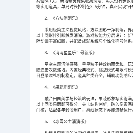
共设801关，新增精灵糖果收集玩法；每关设有步
等实用道具，单局时长控制在3–5分钟，真正实现“
2、《方块消消乐》
采用极简主义视觉风格，方块图形干净利落，界
以上同形排列即触发消除。游戏按能力分层设计：新
除动画丰富细腻，并配备成就系统与个性化称号体系
3、《消消星星乐：最新版》
星空主题沉浸感强，星星粒子特效绚丽柔和。玩
随连击次数递增。内置经典模式、挑战模式与限时模
日登录赠礼机制稳定，道具种类齐全，辅助功能响应
4、《果蔬消消乐》
融合田园美学与轻策略玩法，果蔬形象写实饱满
以上同类果蔬即可得分。关卡结构创新，融入像素画
门槛，适配各年龄段用户，离线状态下亦能流畅运行
5、《冰雪公主消消乐》
构建晶莹剔透的冰雪幻想世界，冰晶质感建模精