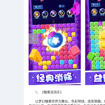
1、《糖果消消乐》
以梦幻糖果世界为舞台，色彩明快、造型萌趣，