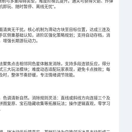
数限制与多重障碍类型，难度阶梯式提升。通关可获得火箭、炸弹
开机即玩、随时暂停、离线无忧”。
面清爽无干扰。核心机制为滑动方块至目标位置，达成三连及
手区侧重基础认知，进阶区强化策略规划；支持自动存档，消
，增强长期游玩动力。
法聚焦点击相邻同色星体触发消除，支持多段连锁反应，得分
式三大玩法模块；难度动态适配玩家表现，避免卡点挫败；每
及时，整体节奏舒缓，专注情绪调节效能。
，色调清新自然。消除规则灵活：直线或斜线方向连接三个及
拼图复原、宝石隐藏收集等拓展玩法；操作逻辑直观，零学习
。
细，破冰动画反馈真实。基础玩法为交换邻近冰晶方块形成三