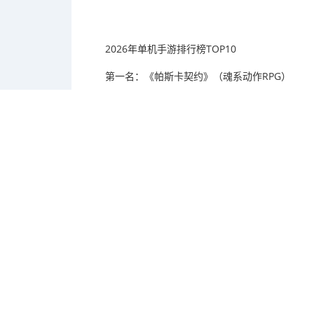
2026年单机手游排行榜TOP10
第一名：《帕斯卡契约》（魂系动作RPG）
核心亮点：国产魂系单机手游标杆作品，采用买
染，写实暗黑画风搭配克苏鲁式剧情设定，氛围感十
备词条自由搭配，战斗连招流畅硬核。游戏地图立体
度与探索乐趣，是2026年硬核手游玩家必玩的单机
第二名：《泰拉瑞亚》（像素沙盒冒险）
核心亮点：经典像素开放世界沙盒手游，常年稳居
自由度拉满，玩家从零起步，通过挖掘资源、搭建建
场景、数百种道具装备、丰富的怪物体系，涵盖生存
部内容，耐玩度远超多数同类手游。
第三名：《艾希》（赛博朋克动作解谜）
核心亮点：国产横版动作单机神作，赛博朋克霓
避、连招、技能衔接节奏紧凑，战斗爽快解压。剧情