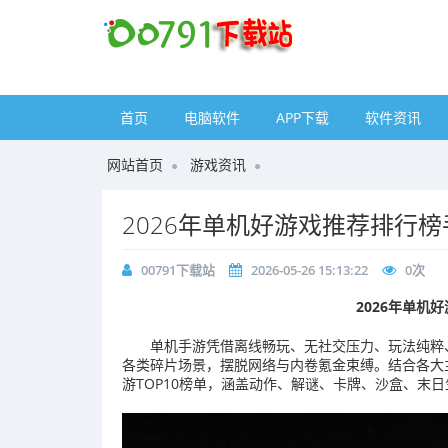
首页
电脑软件
APP下载
软件资讯
网站首页
游戏资讯
2026年单机好游戏推荐排行
00791下载站
2026-05-26 15:13:22
0
次
2026年单机
单机手游凭借离线畅玩、无社交压力、玩法纯粹
各类碎片场景，摆脱网络与内卷氪金束缚。结合各大主
游TOP10榜单，涵盖动作、解谜、卡牌、沙盒、末