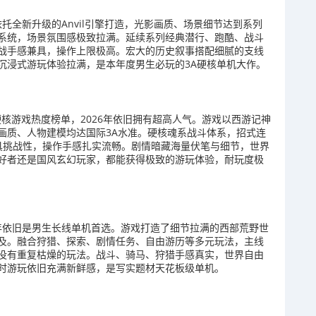
依托全新升级的Anvil引擎打造，光影画质、场景细节达到系列
系统，场景氛围感极致拉满。延续系列经典潜行、跑酷、战斗
战手感兼具，操作上限极高。宏大的历史叙事搭配细腻的支线
沉浸式游玩体验拉满，是本年度男生必玩的3A硬核单机大作。
硬核游戏热度榜单，2026年依旧拥有超高人气。游戏以西游记神
画质、人物建模均达国际3A水准。硬核魂系战斗体系，招式连
极具挑战性，操作手感扎实流畅。剧情暗藏海量伏笔与细节，世界
好者还是国风玄幻玩家，都能获得极致的游玩体验，耐玩度极
6年依旧是男生长线单机首选。游戏打造了细节拉满的西部荒野世
及。融合狩猎、探索、剧情任务、自由游历等多元玩法，主线
没有重复枯燥的玩法。战斗、骑马、狩猎手感真实，世界自由
时游玩依旧充满新鲜感，是写实题材天花板级单机。