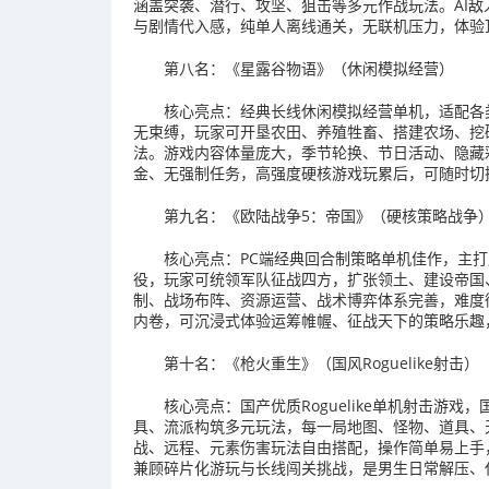
涵盖突袭、潜行、攻坚、狙击等多元作战玩法。AI
与剧情代入感，纯单人离线通关，无联机压力，体验
第八名：《星露谷物语》（休闲模拟经营）
核心亮点：经典长线休闲模拟经营单机，适配各
无束缚，玩家可开垦农田、养殖牲畜、搭建农场、挖
法。游戏内容体量庞大，季节轮换、节日活动、隐藏
金、无强制任务，高强度硬核游戏玩累后，可随时切
第九名：《欧陆战争5：帝国》（硬核策略战争
核心亮点：PC端经典回合制策略单机佳作，主
役，玩家可统领军队征战四方，扩张领土、建设帝国
制、战场布阵、资源运营、战术博弈体系完善，难度
内卷，可沉浸式体验运筹帷幄、征战天下的策略乐趣
第十名：《枪火重生》（国风Roguelike射击）
核心亮点：国产优质Roguelike单机射击游
具、流派构筑多元玩法，每一局地图、怪物、道具、
战、远程、元素伤害玩法自由搭配，操作简单易上手
兼顾碎片化游玩与长线闯关挑战，是男生日常解压、