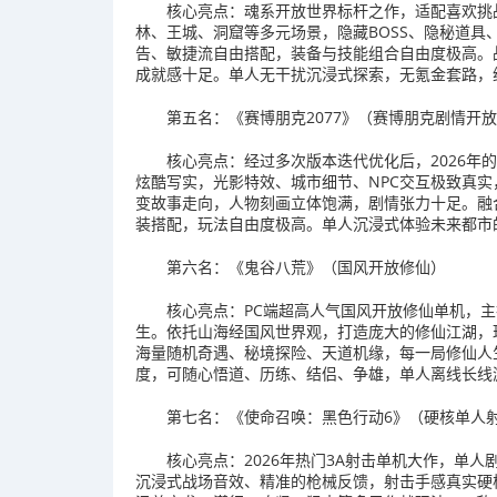
核心亮点：魂系开放世界标杆之作，适配喜欢挑
林、王城、洞窟等多元场景，隐藏BOSS、隐秘道
告、敏捷流自由搭配，装备与技能组合自由度极高。
成就感十足。单人无干扰沉浸式探索，无氪金套路，
第五名：《赛博朋克2077》（赛博朋克剧情开
核心亮点：经过多次版本迭代优化后，2026年
炫酷写实，光影特效、城市细节、NPC交互极致真
变故事走向，人物刻画立体饱满，剧情张力十足。融
装搭配，玩法自由度极高。单人沉浸式体验未来都市
第六名：《鬼谷八荒》（国风开放修仙）
核心亮点：PC端超高人气国风开放修仙单机，
生。依托山海经国风世界观，打造庞大的修仙江湖，
海量随机奇遇、秘境探险、天道机缘，每一局修仙人
度，可随心悟道、历练、结侣、争雄，单人离线长线
第七名：《使命召唤：黑色行动6》（硬核单人
核心亮点：2026年热门3A射击单机大作，单
沉浸式战场音效、精准的枪械反馈，射击手感真实硬