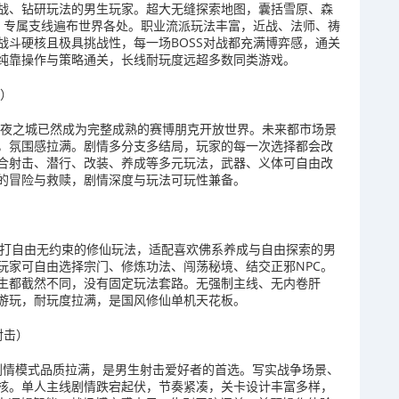
战、钻研玩法的男生玩家。超大无缝探索地图，囊括雪原、森
具、专属支线遍布世界各处。职业流派玩法丰富，近战、法师、祷
战斗硬核且极具挑战性，每一场BOSS对战都充满博弈感，通关
纯靠操作与策略通关，长线耐玩度远超多数同类游戏。
放）
的夜之城已然成为完整成熟的赛博朋克开放世界。未来都市场景
实，氛围感拉满。剧情多分支多结局，玩家的每一次选择都会改
合射击、潜行、改装、养成等多元玩法，武器、义体可自由改
的冒险与救赎，剧情深度与玩法可玩性兼备。
主打自由无约束的修仙玩法，适配喜欢佛系养成与自由探索的男
玩家可自由选择宗门、修炼功法、闯荡秘境、结交正邪NPC。
生都截然不同，没有固定玩法套路。无强制主线、无内卷肝
游玩，耐玩度拉满，是国风修仙单机天花板。
射击）
人剧情模式品质拉满，是男生射击爱好者的首选。写实战争场景、
核。单人主线剧情跌宕起伏，节奏紧凑，关卡设计丰富多样，