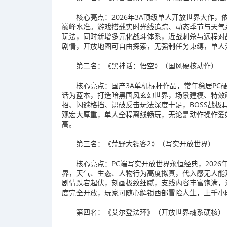
核心亮点：2026年3A顶级单人开放世界大作，
巅峰水准。游戏搭载实时光线追踪、动态季节与天气
玩法，同时新增多元化战斗体系，近战刺杀与远程对
剧情，开放地图可自由探索，无强制任务束缚，单人
第二名：《黑神话：悟空》（国风硬核动作）
核心亮点：国产3A单机标杆作品，常年稳居PC
话为蓝本，打造暗黑国风玄幻世界，场景建模、特效
招、闪避格挡、识破反击玩法深度十足，BOSS战
观宏大厚重，单人全程离线畅玩，无论是动作操作爱
高。
第三名：《荒野大镖客2》（写实开放世界）
核心亮点：PC端写实开放世界永恒经典，202
界，天气、生态、人物行为高度拟真，代入感无人能
剧情跌宕起伏，刻画极致细腻，支线内容丰富饱满，
度完全开放，玩家可随心解锁西部冒险人生，上千小
第四名：《艾尔登法环》（开放世界魂系硬核）