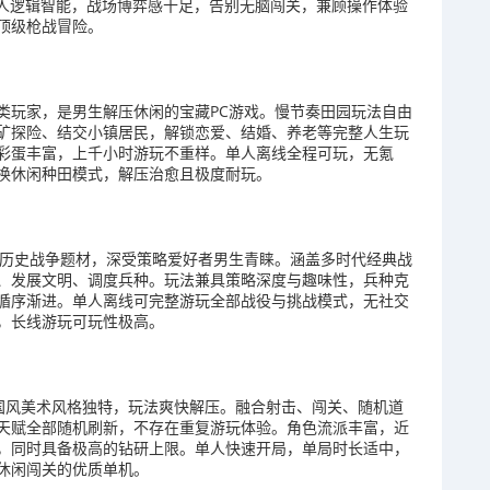
敌人逻辑智能，战场博弈感十足，告别无脑闯关，兼顾操作体验
顶级枪战冒险。
类玩家，是男生解压休闲的宝藏PC游戏。慢节奏田园玩法自由
矿探险、结交小镇居民，解锁恋爱、结婚、养老等完整人生玩
彩蛋丰富，上千小时游玩不重样。单人离线全程可玩，无氪
换休闲种田模式，解压治愈且极度耐玩。
）
打历史战争题材，深受策略爱好者男生青睐。涵盖多时代经典战
、发展文明、调度兵种。玩法兼具策略深度与趣味性，兵种克
循序渐进。单人离线可完整游玩全部战役与挑战模式，无社交
，长线游玩可玩性极高。
戏，国风美术风格独特，玩法爽快解压。融合射击、闯关、随机道
天赋全部随机刷新，不存在重复游玩体验。角色流派丰富，近
，同时具备极高的钻研上限。单人快速开局，单局时长适中，
休闲闯关的优质单机。