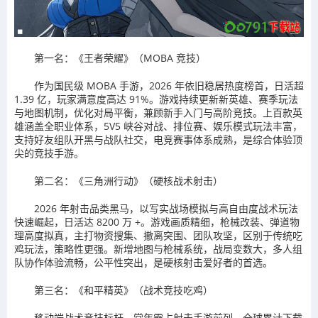
第一名：《王者荣耀》（MOBA 竞技）
作为国民级 MOBA 手游，2026 年依旧稳居热度榜首，日活超
1.39 亿，玩家满意度高达 91%。游戏持续更新新英雄、赛季玩法
与地图机制，优化对局平衡，兼顾新手入门与高阶竞技。上百款英
雄涵盖全职业体系，5V5 峡谷对战、排位赛、娱乐模式玩法丰富，
支持好友组队开黑与战队社交，电竞赛事体系成熟，是综合体验顶
尖的竞技手游。
第二名：《三角洲行动》（硬核战术射击）
2026 年射击品类黑马，以写实战场模拟与高自由度战术玩法
快速崛起，日活达 8200 万 +。游戏画质精细，枪械改装、弹道物
理高度拟真，主打物资搜集、撤离突围、团队攻坚，区别于传统吃
鸡玩法，策略性更强。新增地图与枪械系统，战局变数大，多人组
队协作体验流畅，公平性突出，是硬核射击爱好者的首选。
第三名：《和平精英》（战术竞技吃鸡）
移动端战术竞技标杆，常年霸占射击手游前列，全球累计下载