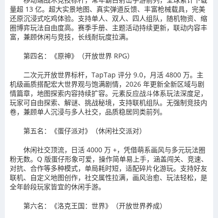
量超 13 亿。超大实景地图、真实弹道反馈、丰富枪械载具，完美
还原沉浸式吃鸡体验。支持单人、双人、四人组队，随机物资、缩
圈博弈玩法自由度高。赛季手册、主题活动持续更新，联动内容丰
富，兼顾休闲与竞技，长线耐玩度拉满。
第四名：《原神》（开放世界 RPG）
二次元开放世界标杆，TapTap 评分 9.0，月活 4800 万。主
机级画质搭配宏大世界观与饱满剧情，2026 年更新全新区域与剧
情篇章，地图探索内容持续扩容。元素反应战斗体系玩法深度足，
玩家可自由探索、解谜、挑战秘境，支持联机组队。无强制竞技内
卷，兼顾单人沉浸与多人社交，品质稳居同类前列。
第五名：《蛋仔派对》（休闲社交派对）
休闲社交顶流，日活 4000 万 +，凭借萌系画风与多元玩法圈
粉无数。Q 版蛋仔形象可爱，操作简单易上手，涵盖闯关、竞速、
对抗、合作等多种模式，单局耗时短，适配碎片化游玩。支持好友
联机、自定义地图创作，社交属性拉满，画风治愈、玩法轻松，是
全年龄段玩家皆宜的休闲手游。
第六名：《洛克王国：世界》（开放世界养成）