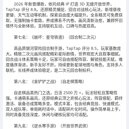
2026 年新晋爆款，依托经典 IP 打造 3D 无缝开放世界，
TapTap 评分 8.8。还原精灵捕捉、回合对战核心玩法，新增昼夜
更替、天气互动等机制，探索自由度大幅提升。全系精灵可免费获
取，无强制抽卡套路，养成佛系不内卷。画风清新治愈，兼顾怀旧
情怀与全新体验，支持联机互动，口碑与热度双高。
第七名：《崩坏：星穹铁道》（回合制二次元）
高品质银河冒险回合制手游，TapTap 评分 8.5，玩家基数庞
大。精致二次元画风搭配精彩星际剧情，世界观宏大且叙事细腻。
回合战斗体系策略十足，玩家可自由搭配阵容、解锁技能天赋，难
度循序渐进，新手友好不肝。持续更新星球地图与角色，支持多人
联机，长线养成体验稳定，是二次元回合制标杆。
第八名：《金铲铲之战》（自走棋策略）
自走棋品类热门之选，日活 2500 万 +，玩法轻松且策略性
强。卡通萌系画风，还原经典云顶之弈核心玩法，阵容搭配、羁绊
激活、装备合成策略多变。模式丰富，包含经典竞技、快速模式、
双人组队等，单局耗时适中，适配碎片化时间。操作简单易上手，
同时具备竞技深度，休闲与硬核玩家均可适配。
第九名：《逆水寒手游》（开放世界武侠）