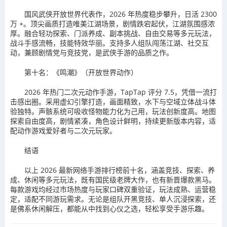
国风武侠开放世界代表作，2026 年热度稳步攀升，日活 2300
万 +。顶尖画质打造唯美江湖场景，剧情跌宕起伏，江湖氛围感浓
厚。融合轻功探索、门派养成、副本挑战、自由交易等多元玩法，
战斗手感流畅，技能特效华丽。支持多人组队闯荡江湖、社交互
动，兼顾剧情党与竞技党，是武侠手游的品质之作。
第十名：《鸣潮》（开放世界动作）
2026 年热门二次元动作手游，TapTap 评分 7.5，凭借一流打
击感出圈。采用虚幻引擎打造，画面精致，水下与空域立体战斗体
验独特。声骸系统可吸收怪物能力化为己用，玩法创新度高。地图
探索自由度高，剧情紧凑，角色设计鲜明，持续更新版本内容，适
配动作游戏爱好者与二次元玩家。
结语
以上 2026 最新网络手游排行榜前十名，涵盖竞技、探索、养
成、休闲等多元玩法，既有国民级老牌大作，也有新晋爆款黑马。
每款游戏均经过市场热度与玩家口碑双重验证，玩法成熟、运营稳
定，适配不同游玩需求。无论是组队开黑竞技、单人沉浸探索，还
是佛系休闲解压，都能从中找到心仪之选，轻松享受手游乐趣。