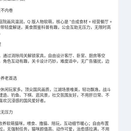
愈不内卷
院画风温润，Q 版人物软萌，核心是 “合成食材 + 经营餐厅 +
情带轻度解谜，美食图鉴科普有趣，公会互助无压力，无限时高
。
屋
。通过消除闯关解锁家具，自由设计客厅、卧室、厨房等空
，角色互动有趣，关卡设计巧妙，难度适中，无广告骚扰，边
卷养老首选
0 岁休闲玩家多。顶尖国风画质，江湖场景唯美，轻功飘逸，战斗
园建造、钓鱼、下棋、逛风景，社交氛围友好，不用肝日常、不
喜欢沉浸感的国风爱好者。
成无压力
双核心。收养软萌猫咪，喂食、撸猫、陪玩，互动细节暖心；自由布置
松，无强制任务，猫咪颜值高、动作可爱，治愈感拉满，不用