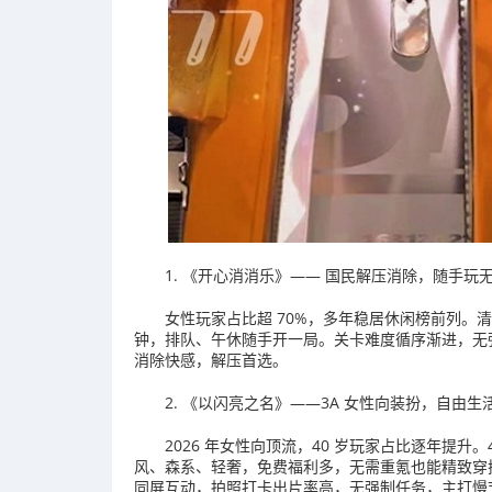
1. 《开心消消乐》—— 国民解压消除，随手玩
女性玩家占比超 70%，多年稳居休闲榜前列。清
钟，排队、午休随手开一局。关卡难度循序渐进，无
消除快感，解压首选。
2. 《以闪亮之名》——3A 女性向装扮，自由生
2026 年女性向顶流，40 岁玩家占比逐年提升。
风、森系、轻奢，免费福利多，无需重氪也能精致穿搭
同屏互动，拍照打卡出片率高，无强制任务，主打慢