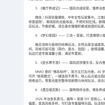
3. 《餐厅养成记》—— 国风合成经营，慢养治
微信 / 抖音轻量爆款，中年女性玩家集中。江南庭
修复庭院”，离线挂机也能收益，不用时刻在线。剧
压玩法，节奏舒缓，适合喜欢慢慢积累成就感的玩家
4. 《梦幻家园》—— 三消 + 家装，打造理想小
融合消除与装修的经典玩法，女性玩家忠诚度高
间，风格可盐可甜（简约、复古、田园）。剧情温馨
玩边打造专属温馨小屋，满足布置欲。
5. 《逆水寒手游》—— 国风武侠慢生活，反内
MMO 里的 “佛系标杆”，官方主打反内卷，4
可开 “极简模式”，一键连招不费手。核心玩点是庄
用卷战力，零氪也能完整体验剧情与休闲玩法，适合
6. 《遇见喵克斯》—— 猫咪陪伴治愈，佛系养
2026 年治愈系黑马，猫咪 + 家居 DIY 
猫屋，家具风格多样，可打造专属猫咪乐园。玩法轻