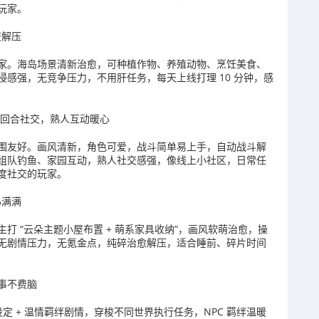
玩家。
交解压
家。海岛场景清新治愈，可种植作物、养殖动物、烹饪美食、
感强，无竞争压力，不用肝任务，每天上线打理 10 分钟，感
轻松回合社交，熟人互动暖心
围友好。画风清新，角色可爱，战斗简单易上手，自动战斗解
组队钓鱼、家园互动，熟人社交感强，像线上小社区，日常任
度社交的玩家。
心满满
打 “云朵主题小屋布置 + 萌系家具收纳”，画风软萌治愈，操
无剧情压力，无氪金点，纯碎治愈解压，适合睡前、碎片时间
故事不费脑
设定 + 温情羁绊剧情，穿梭不同世界执行任务，NPC 羁绊温暖