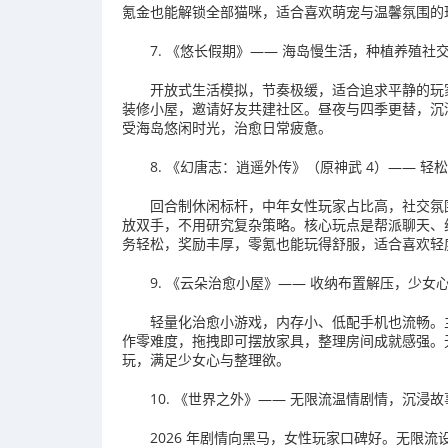
氪金也能解锁全部猫咪，适合喜欢萌宠与温馨氛围的
7. 《悠长假期》—— 海岛慢生活，种植养殖社
开放式生活模拟，节奏极缓，适合追求平静的玩
装修小屋，邀请好友共建社区。昼夜与四季更替，沉浸
受海岛悠闲时光，治愈日常疲惫。
8. 《幻唐志：逍遥外传》（原神武 4）—— 
回合制休闲标杆，中年女性玩家占比高，社交氛
放双手，不用研究复杂策略。核心玩点是帮派聊天、
务轻松，奖励丰厚，零氪也能玩得舒服，适合喜欢轻
9. 《云朵治愈小屋》—— 收纳布置解压，少女
轻量化治愈小游戏，内存小、低配手机也流畅。主
作零难度，拖拽即可摆放家具，整理房间成就感强。
玩，满足少女心与整理欲。
10. 《世界之外》—— 无限流温情剧情，沉浸
2026 年剧情向黑马，女性玩家口碑好。无限流