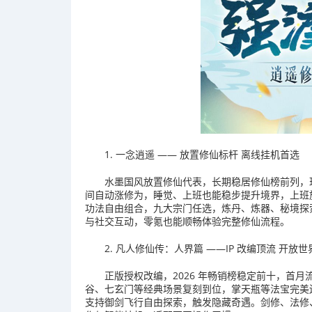
1. 一念逍遥 —— 放置修仙标杆 离线挂机首选
水墨国风放置修仙代表，长期稳居修仙榜前列，玩
间自动涨修为，睡觉、上班也能稳步提升境界，上班
功法自由组合，九大宗门任选，炼丹、炼器、秘境探
与社交互动，零氪也能顺畅体验完整修仙流程。
2. 凡人修仙传：人界篇 ——IP 改编顶流 开放
正版授权改编，2026 年畅销榜稳定前十，首月流水
谷、七玄门等经典场景复刻到位，掌天瓶等法宝完美
支持御剑飞行自由探索，触发隐藏奇遇。剑修、法修