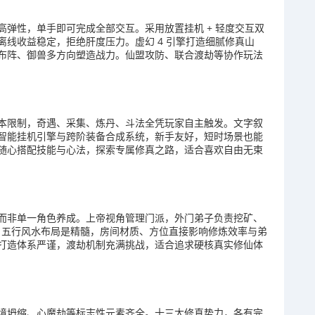
弹性，单手即可完成全部交互。采用放置挂机 + 轻度交互双
线收益稳定，拒绝肝度压力。虚幻 4 引擎打造细腻修真山
布阵、御兽多方向塑造战力。仙盟攻防、联合渡劫等协作玩法
本限制，奇遇、采集、炼丹、斗法全凭玩家自主触发。文字叙
智能挂机引擎与跨阶装备合成系统，新手友好，短时场景也能
随心搭配技能与心法，探索专属修真之路，适合喜欢自由无束
而非单一角色养成。上帝视角管理门派，外门弟子负责挖矿、
。五行风水布局是精髓，房间材质、方位直接影响修炼效率与弟
打造体系严谨，渡劫机制充满挑战，适合追求硬核真实修仙体
境坍缩、心魔劫等标志性元素齐全。十三大修真势力，各有完