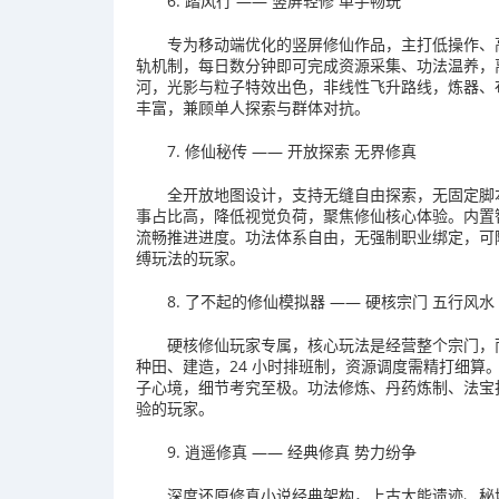
6. 踏风行 —— 竖屏轻修 单手畅玩
专为移动端优化的竖屏修仙作品，主打低操作、高
轨机制，每日数分钟即可完成资源采集、功法温养，离
河，光影与粒子特效出色，非线性飞升路线，炼器、
丰富，兼顾单人探索与群体对抗。
7. 修仙秘传 —— 开放探索 无界修真
全开放地图设计，支持无缝自由探索，无固定脚
事占比高，降低视觉负荷，聚焦修仙核心体验。内置
流畅推进进度。功法体系自由，无强制职业绑定，可
缚玩法的玩家。
8. 了不起的修仙模拟器 —— 硬核宗门 五行风水
硬核修仙玩家专属，核心玩法是经营整个宗门，
种田、建造，24 小时排班制，资源调度需精打细算
子心境，细节考究至极。功法修炼、丹药炼制、法宝
验的玩家。
9. 逍遥修真 —— 经典修真 势力纷争
深度还原修真小说经典架构，上古大能遗迹、秘