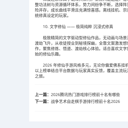
整功法树与资源循环体系，势力间纷争不断，选择阵
险并存，成长曲线平滑且充满惊喜感。离线挂机、宗
统修真设定的玩家。
10. 文字修仙 —— 极简纯粹 沉浸式修真
极致精简的文字驱动型修仙作品，无动画与场景渲
渡劫飞升，从收徒授业到秘境探幽，全靠文案激发想
作，聚焦修炼、悟道、渡劫核心体验。适合喜欢文字
始的修仙乐趣。
2026 年修仙手游风格多元，无论你偏爱佛系
以上榜单结合平台数据与玩家真实反馈，覆盖主流玩
之旅。
上一篇：
2026腾讯热门游戏排行榜前十名有哪些
下一篇：
战争艺术自走棋手游排行榜前十名2026