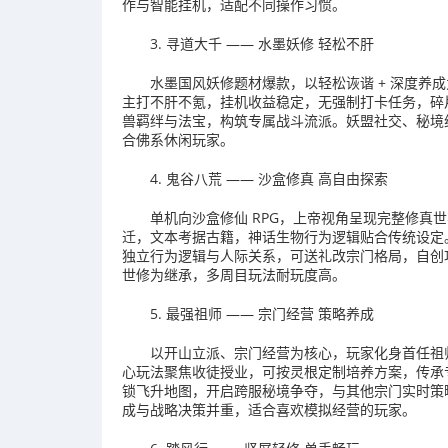
作与智能挂机，适配不同操作习惯。
3. 寻道大千 —— 水墨妖修 轻松不肝
水墨国风妖修题材爆款，以轻松诙谐 + 深度养
主打不肝不氪，挂机收益稳定，无强制打卡任务，碎
兽羁绊与法宝，构筑专属战斗流派。妖盟社交、秘境组
合佛系休闲玩家。
4. 鬼谷八荒 —— 沙盒修真 高自由探索
单机向沙盒修仙 RPG，上帝视角呈现完整修真世
迁，文本考据古籍，神话生物行为逻辑贴合传统设定。
独立行为逻辑与人际关系，可送礼改宗门格局，自创功法
世修为继承，多周目玩法耐玩度高。
5. 最强祖师 —— 宗门经营 策略养成
以开山立派、宗门经营为核心，玩家化身首任祖
心玩法聚焦收徒授业，可按灵根定制培养方案，传承
锁飞升地图，开启跨服秘境争夺，与其他宗门实时策
成与战略决策并重，适合喜欢模拟经营的玩家。