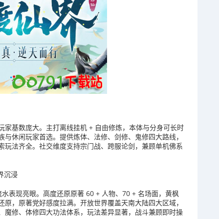
家基数庞大。主打离线挂机 + 自由修炼，本体与分身可长时
族与休闲玩家首选。提供炼体、法修、剑修、鬼修四大路线，
索玩法齐全。社交维度支持宗门战、跨服论剑，兼顾单机佛系
世界沉浸
表现亮眼。高度还原原著 60 + 人物、70 + 名场面，黄枫
还原，原著党好感度拉满。开放世界覆盖天南大陆四大区域，
、魔修、体修四大功法体系，玩法差异显著，战斗兼顾即时操