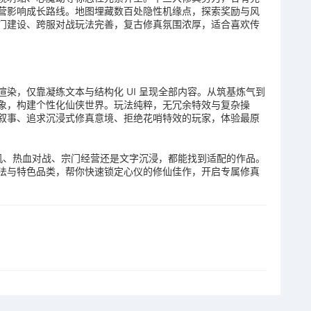
营影响成长路线。地图埋藏数百处隐性机缘点，探索奖励与风
门建设、跨服对战玩法完善，复古修真氛围浓厚，适合喜欢传
染，仅靠凝练文本与结构化 UI 呈现全部内容。从筑基炼气到
象，构建个性化仙侠世界。玩法纯粹，无冗余特效与复杂操
叙事、追求沉浸式修真意境、拒绝花哨特效的玩家，体验最原
挂机、热血对战、宗门经营还是文字沉浸，都能找到适配的作品。
法与特色品类，帮你快速锁定心仪的修仙佳作，开启专属修真