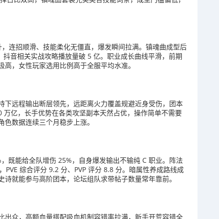
飙升，连招顺滑、技能柔化无僵直，爆发瞬间拉满。镇魂曲成型后
，抖音相关实战攻略播放量破 5 亿。职业成长曲线平滑，前期
极高，女性玩家选用比例高于全服平均水准。
持下远程输出断层领先，远距离火力覆盖规避近身受伤，团本
 50 万亿，长手优势在各类攻坚副本天然占优，操作简单不需要
角色数据连续三个月稳步上涨。
%，既能给全队增伤 25%，自身爆发输出不输纯 C 职业。阵法
E 综合评分 9.2 分、PVP 评分 8.8 分。暗属性养成路线成
史诗就能参与高阶团本，论坛组队求带帖子数量常年靠前。
比出众，高额血量搭配吸血机制容错率拉满，新手开荒容错全