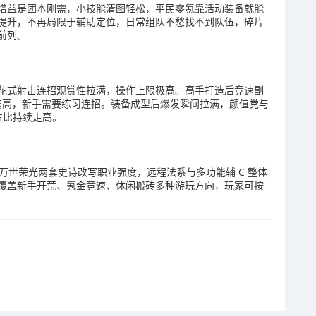
增益是团本刚需，小技能清图轻松，平民零氪靠活动装备就能
提升，不再局限于辅助定位，日常组队不愁找不到队伍，碎片
前列。
花式射击连招观赏性拉满，操作上限极高。高手打造后竞速副
度偏高，新手需要练习连招。装备成型后爆发瞬间拉满，颜值党与
占比持续走高。
曲、万世荣光两套史诗改写职业强度，远程法系与多功能辅 C 整体
覆盖新手开荒、氪金竞速、休闲搬砖多种游玩方向，玩家可按