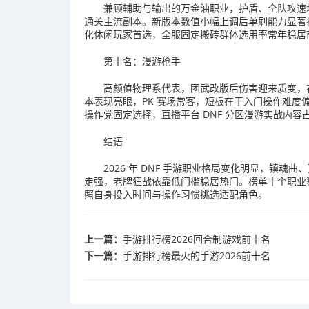
兼顾辅助与输出的万金油职业，护盾、全队攻速
通关主流副本。新版本数值小幅上调后单刷能力显著
化休闲玩家首选，全服固定搬砖群体选用率常年稳居
第十名：漫游枪手
高颜值物理系代表，团武改版后伤害迎来质变，
本表现亮眼，PK 赛场常客，短板在于入门操作难
操作党固定选择，直播平台 DNF 分区漫游实战内容
结语
2026 年 DNF 手游职业格局变化明显，镇魂
走强，老牌狂战依靠低门槛稳居热门。榜单十个职业
照自身投入时间与操作习惯挑选适配角色。
上一篇：
手游排行榜2026回合制游戏前十名
下一篇：
手游排行榜最火的手游2026前十名