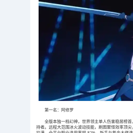
第一名：阿修罗
全版本独一档幻神，世界领主单人伤害稳居榜首
持者。远程大范围冰火波动技能，刷图聚怪效率顶尖
拉满。全平台职业选用率超 82%，新手与氪金大佬