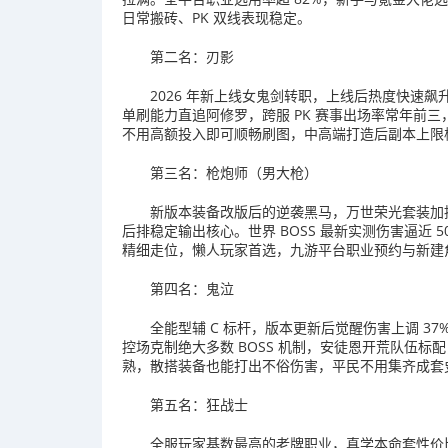
日常搬砖、PK 双线表现稳定。
第二名：刃影
2026 年新上线女鬼剑转职，上线后热度快速
单刷能力直追阿修罗，跨服 PK 赛事出场率常年前三
不用高额投入即可顺畅刷图，中高端打造后副本上限
第三名：枪炮师（男大枪）
新版本装备改版后的逆袭黑马，万世荣光套装加
后排稳定输出核心。世界 BOSS 最新实测伤害逼近
精细走位，懒人玩家首选，九游平台职业预约与新建
第四名：鬼泣
全能型辅 C 标杆，版本更新后觉醒伤害上调 37
控场克制绝大多数 BOSS 机制，安徒恩开荒队伍标配，PV
熟，散搭装备也能打出不俗伤害，平民不用集齐成套
第五名：狂战士
全服玩家基数最高的老牌职业，真学本命套性价