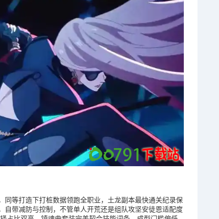
，同等打造下打桩数据领跑全职业，土龙副本最快通关纪录保
，自带减防与控制，不管单人开荒还是组队攻坚安徒恩适配度
选择占比双高，镇魂曲套装完美契合技能词条，成型门槛偏低，