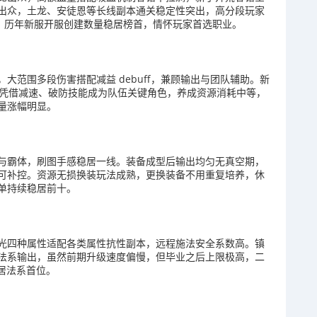
出众，土龙、安徒恩等长线副本通关稳定性突出，高分段玩家
手，历年新服开服创建数量稳居榜首，情怀玩家首选职业。
大范围多段伤害搭配减益 debuff，兼顾输出与团队辅助。新
中凭借减速、破防技能成为队伍关键角色，养成资源消耗中等，
量涨幅明显。
与霸体，刷图手感稳居一线。装备成型后输出均匀无真空期，
也可补控。资源无损换装玩法成熟，更换装备不用重复培养，休
单持续稳居前十。
光四种属性适配各类属性抗性副本，远程施法安全系数高。镇
法系输出，虽然前期升级速度偏慢，但毕业之后上限极高，二
居法系首位。