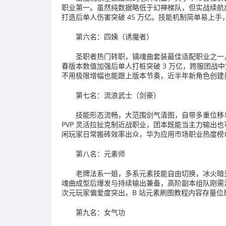
职业第一。虽然纯数据略低于幻神梯队，但实战续航
打造后单人伤害突破 45 万亿。技能机制简单易上
第六名：四姨（诱魔者）
圣职者热门转职，镇魂曲套装最佳适配职业之一，
春版本数值加强后单人打桩突破 3 万亿，跨服团战
不用极限增幅也能跟上版本节奏，近半年新角色创建
第七名：流浪武士（剑豪）
技能形态流畅，大范围剑气清图，自带多重位移
PVP 灵活拉扯克制近战职业，团本既能当主力输出
闲玩家日常搬砖效率出众，华为应用市场职业热度榜
第八名：元素师
老牌法系一姐，多系元素技能自由切换，冰火暗
魂曲成型后爆发与持续输出兼备，高阶副本组队刚需
次元玩家偏爱度突出，B 站元素刷图教程内容存量位
第九名：女气功