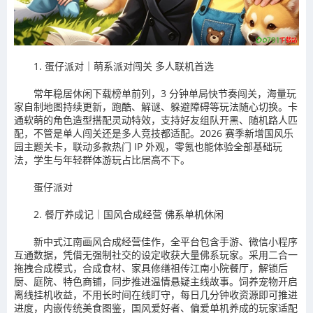
1. 蛋仔派对｜萌系派对闯关 多人联机首选
常年稳居休闲下载榜单前列，3 分钟单局快节奏闯关，海量玩
家自制地图持续更新，跑酷、解谜、躲避障碍等玩法随心切换。卡
通软萌的角色造型搭配灵动特效，支持好友组队开黑、随机路人匹
配，不管是单人闯关还是多人竞技都适配。2026 赛季新增国风乐
园主题关卡，联动多款热门 IP 外观，零氪也能体验全部基础玩
法，学生与年轻群体游玩占比居高不下。
蛋仔派对
2. 餐厅养成记｜国风合成经营 佛系单机休闲
新中式江南画风合成经营佳作，全平台包含手游、微信小程序
互通数据，凭借无强制社交的设定收获大量佛系玩家。采用二合一
拖拽合成模式，合成食材、家具修缮祖传江南小院餐厅，解锁后
厨、庭院、特色商铺，同步推进温情悬疑主线故事。饲养宠物开启
离线挂机收益，不用长时间在线盯守，每日几分钟收资源即可推进
进度，内嵌传统美食图鉴，国风爱好者、偏爱单机养成的玩家适配