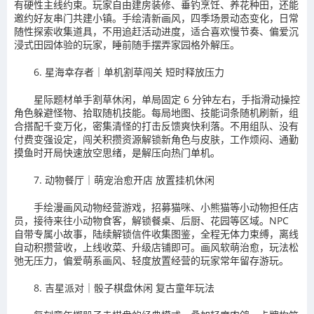
有硬性主线约束。玩家自由建房装修、垂钓烹饪、养花种田，还能
邀约好友串门共建小镇。手绘清新画风，四季场景动态变化，日常
随性探索收集道具，不用追赶活动进度，适合喜欢慢节奏、偏爱沉
浸式田园体验的玩家，睡前随手摆弄家园格外解压。
6. 星海幸存者｜单机割草闯关 短时释放压力
星际题材单手割草休闲，单局固定 6 分钟左右，手指滑动操控
角色躲避怪物、拾取随机技能。每局地图、技能词条随机刷新，组
合搭配千变万化，密集清怪的打击反馈爽快利落。不用组队、没有
付费变强设定，闯关积攒资源解锁新角色与皮肤，工作烦闷、通勤
摸鱼时开局快速放空思绪，是解压向热门单机。
7. 动物餐厅｜萌宠治愈开店 放置挂机休闲
手绘漫画风动物经营游戏，招募猫咪、小熊猫等小动物担任店
员，接待来往小动物食客，解锁餐桌、后厨、花园等区域。NPC
自带专属小故事，陆续解锁信件收集图鉴，全程无体力束缚，离线
自动积攒营收，上线收菜、升级店铺即可。画风软萌治愈，玩法松
弛无压力，偏爱萌系画风、轻度放置经营的玩家常年留存游玩。
8. 吉星派对｜骰子棋盘休闲 复古童年玩法