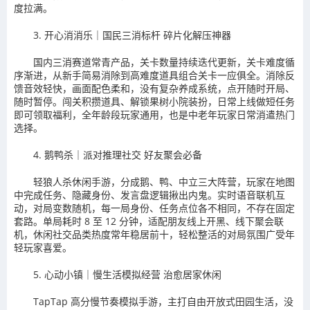
度拉满。
3. 开心消消乐｜国民三消标杆 碎片化解压神器
国内三消赛道常青产品，关卡数量持续迭代更新，关卡难度循
序渐进，从新手简易消除到高难度道具组合关卡一应俱全。消除反
馈音效轻快，画面配色柔和，没有复杂养成系统，点开随时开局、
随时暂停。闯关积攒道具、解锁果树小院装扮，日常上线做短任务
即可领取福利，全年龄段玩家通用，也是中老年玩家日常消遣热门
选择。
4. 鹅鸭杀｜派对推理社交 好友聚会必备
轻狼人杀休闲手游，分成鹅、鸭、中立三大阵营，玩家在地图
中完成任务、隐藏身份、发言盘逻辑揪出内鬼。实时语音联机互
动，对局变数随机，每一局身份、任务点位各不相同，不存在固定
套路。单局耗时 8 至 12 分钟，适配朋友线上开黑、线下聚会联
机，休闲社交品类热度常年稳居前十，轻松整活的对局氛围广受年
轻玩家喜爱。
5. 心动小镇｜慢生活模拟经营 治愈居家休闲
TapTap 高分慢节奏模拟手游，主打自由开放式田园生活，没