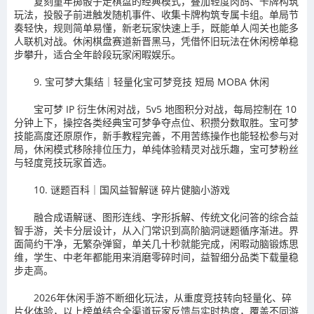
复刻童年掷骰子走棋盘的经典模式，叠加轻度肉鸽、卡牌构筑
玩法，投骰子前进触发随机事件、收集卡牌构筑专属卡组。单局节
奏轻快，规则简单易懂，新老玩家快速上手，既能单人闯关也能多
人联机对战。休闲棋盘赛道新晋黑马，凭借怀旧玩法在休闲榜单稳
步攀升，适合全年龄段玩家闲暇娱乐。
9. 宝可梦大集结｜轻量化宝可梦竞技 短局 MOBA 休闲
宝可梦 IP 衍生休闲对战，5v5 地图积分对战，每局控制在 10
分钟上下，操控各类经典宝可梦争夺点位、积攒分数取胜。宝可梦
技能高度还原原作，新手教程完善，不用苦练操作也能轻松参与对
局，休闲模式移除排位压力，单纯体验精灵对战乐趣，宝可梦粉丝
与轻度竞技玩家首选。
10. 谜题百科｜国风益智解谜 碎片健脑小游戏
融合成语解谜、图形连线、字形拆解、传统文化问答的综合益
智手游，关卡分层设计，从入门常识到高阶脑洞谜题循序渐进。界
面简约干净，无繁杂弹窗，单关几十秒就能完成，闲暇动脑锻炼思
维，学生、中老年都能用来消磨零碎时间，益智细分品类下载量稳
步走高。
2026年休闲手游不断细化玩法，从重度竞技转向轻量化、碎
片化体验，以上榜单结合全渠道玩家反馈与实时热度，覆盖不同游