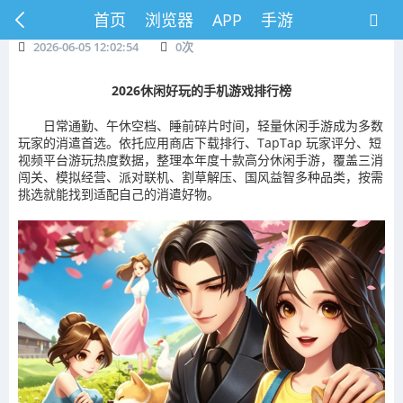
首页
浏览器
APP
手游
2026-06-05 12:02:54
0
次
2026休闲好玩的手机游戏排行榜
日常通勤、午休空档、睡前碎片时间，轻量休闲手游成为多数
玩家的消遣首选。依托应用商店下载排行、TapTap 玩家评分、短
视频平台游玩热度数据，整理本年度十款高分休闲手游，覆盖三消
闯关、模拟经营、派对联机、割草解压、国风益智多种品类，按需
挑选就能找到适配自己的消遣好物。