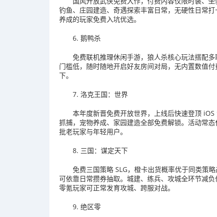
国风开放武侠免费大作，付费内容仅限时装、坐
钓鱼、庄园建造、奇遇探索丰富日常，无硬性日常打
养成的玩家免费入坑优选。
6. 鹅鸭杀
免费联机推理休闲手游，狼人杀核心玩法搭配多
门槛低，随时随地开启好友房间对局，无内置数值付
下。
7. 洛克王国：世界
本年度新晋免费开放世界，上线后快速登顶 iO
抓捕，宠物养成、家园建造全部免费解锁。活动常态化
批老玩家与年轻用户。
8. 三国：谋定天下
免费三国策略 SLG，橙卡出货概率优于同类策
可依靠日常攒券抽取。城建、练兵、攻城全环节减负
零氪玩家可正常发育攻城、跨服对战。
9. 绝区零