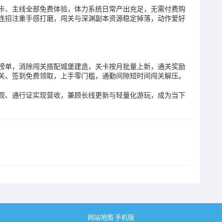
卡、主线全部免费体验，体力系统日常产出充足，无需付费购
连招注重手感打磨，闯关与深渊副本资源稳定掉落，动作爱好
榜单，消除闯关搭配城堡建造，关卡按月批量上新，通关奖励
关、签到免费领取，上手零门槛，通勤间隙短时间闯关解压。
观、通行证实现营收，兼顾长线更新与轻量化游玩，成为当下
网站地图
手机版