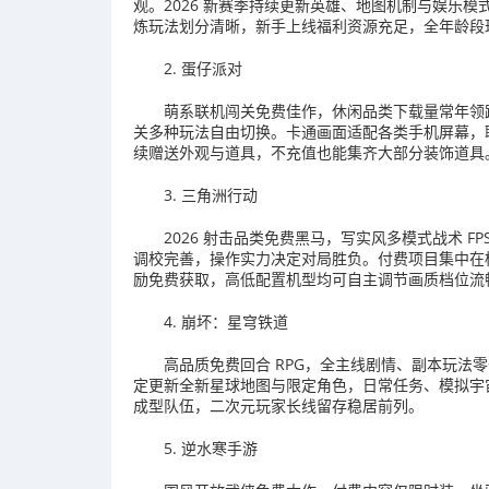
观。2026 新赛季持续更新英雄、地图机制与娱乐模
炼玩法划分清晰，新手上线福利资源充足，全年龄段
2. 蛋仔派对
萌系联机闯关免费佳作，休闲品类下载量常年领
关多种玩法自由切换。卡通画面适配各类手机屏幕，
续赠送外观与道具，不充值也能集齐大部分装饰道具
3. 三角洲行动
2026 射击品类免费黑马，写实风多模式战术 
调校完善，操作实力决定对局胜负。付费项目集中在
励免费获取，高低配置机型均可自主调节画质档位流
4. 崩坏：星穹铁道
高品质免费回合 RPG，全主线剧情、副本玩法零
定更新全新星球地图与限定角色，日常任务、模拟宇
成型队伍，二次元玩家长线留存稳居前列。
5. 逆水寒手游