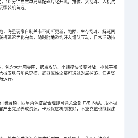
式，10 分钟左右单局适配碎片化开黑，排位、大乱斗、人机试
玩家装机首选。
跑，海量玩家自制关卡不间断更新，跑酷、生存乱斗、解谜闯
联机延迟优化完善，随时随地邀约好友组队互动，日常活动持
。
FPS，包含大地图突围、据点攻防、小规模快节奏对战，枪械平衡
枪械皮肤与角色穿搭，武器属性全部可通过对局掉落、任务奖
畅运行。
付费解锁，四星角色搭配合理即可通关全部 PVE 内容。版本稳
宙产出充足养成资源，卡池保底机制友好，不靠充值也能组建