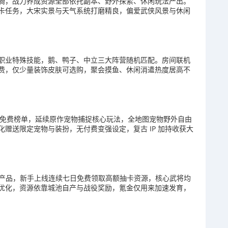
骑，战力养成资源全部依托副本、野外探索、休闲玩法产出。
卡任务，大宋实景与天气系统打磨精良，偏爱武侠风景与休闲
职业特殊技能，鹅、鸭子、中立三大阵营随机匹配。房间联机
费，仅少量装饰皮肤可选购，聚会摸鱼、休闲消遣热度居高不
S 免费榜单，延续原作宠物捕捉核心玩法，全地图宠物野外自由
赠送限定宠物与装扮，无付费变强设定，复古 IP 加持收获大
略产品，新手上线连续七日免费领取高额抽卡资源，核心武将均
优化，资源依靠城池自产与战役奖励，氪金仅用来加速发育，