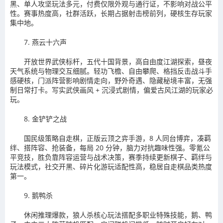
黑、单人攻坚玩法多元，付费仅限外观与通行证，不影响对战公平
性。赛事热度高，社群活跃，长期占据射击榜前列，硬核生存玩家
集中地。
7. 燕云十六声
开放世界武侠标杆，五代十国背景，高自由度江湖探索，昼夜
天气系统与物理交互细腻。轻功飞檐、自由攀爬、格挡反击战斗手
感硬核，门派阵营影响剧情走向，野外奇遇、隐藏秘境丰富，无强
制日常打卡。写实武侠画风 + 沉浸式剧情，偏爱古风江湖的玩家必
玩。
8. 金铲铲之战
国民级策略自走棋，正版云顶之弈手游，8 人同台博弈，凑羁
绊、搭阵容、抢装备，每局 20 分钟，脑力对抗趣味性强。零氪公
平竞技，胜负靠阵容运营与战术决策，赛季持续更新棋子、羁绊与
玩法模式，社交开黑、碎片化游玩适配性高，稳居自走棋品类热度
第一。
9. 鹅鸭杀
休闲推理爆款，狼人杀核心玩法搭配多职业特殊技能，鹅、鸭