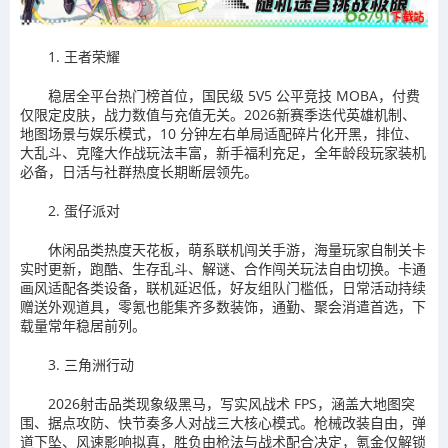
1. 王者荣耀
稳居全平台热门榜首位，国民级 5V5 公平竞技 MOBA，付费
仅限定皮肤，战力数值与充值无关。2026新赛季迭代英雄机制、
地图场景与娱乐模式，10 分钟左右单局适配碎片化开黑，排位、
大乱斗、克隆大作战玩法丰富，新手福利充足，全年龄段玩家装机
必备，日活与社群热度长期断层领先。
2. 蛋仔派对
休闲品类热度天花板，萌系联机闯关手游，海量玩家自制关卡
实时更新，跑酷、生存乱斗、解谜、合作闯关玩法自由切换。卡通
画风适配各类设备，联机延迟低，好友组队门槛低，日常活动持续
赠送外观道具，零氪也能集齐多数装饰，通勤、聚会消遣首选，下
载量常年稳居前列。
3. 三角洲行动
2026射击品类现象级黑马，写实风战术 FPS，涵盖大地图突
围、据点攻防、快节奏多人对战三大核心模式。枪械改装自由，弹
道下坠、风速影响拟真，胜负由枪法与战术配合决定，氪金仅解锁