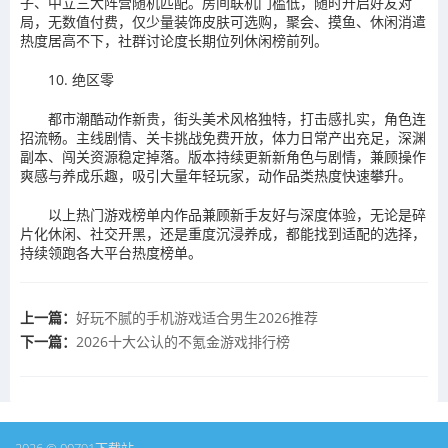
子、中立三大阵营随机匹配。房间联机门槛低，随时开启好友对
局，无数值付费，仅少量装饰皮肤可选购，聚会、摸鱼、休闲消遣
热度居高不下，社群讨论度长期位列休闲榜前列。
10. 绝区零
都市潮酷动作新贵，街头美术风格独特，打击感扎实，角色连
招流畅。主线剧情、关卡挑战免费开放，体力日常产出充足，深渊
副本、闯关资源稳定掉落。版本持续更新新角色与剧情，兼顾操作
爽感与养成乐趣，吸引大量年轻玩家，动作品类热度快速攀升。
以上热门游戏榜单内作品兼顾新手友好与深度体验，无论是碎
片化休闲、社交开黑，还是重度沉浸养成，都能找到适配的选择，
持续领跑各大平台热度榜单。
上一篇：
好玩不腻的手机游戏适合男生2026推荐
下一篇：
2026十大公认的不氪金游戏排行榜
2026 © 00791下载站