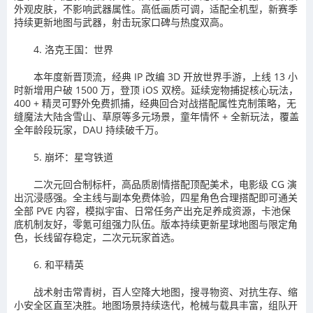
外观皮肤，不影响武器属性。高低画质可调，适配全机型，新赛季
持续更新地图与武器，射击玩家口碑与热度双高。
4. 洛克王国：世界
本年度新晋顶流，经典 IP 改编 3D 开放世界手游，上线 13 小
时新增用户破 1500 万，登顶 iOS 双榜。延续宠物捕捉核心玩法，
400 + 精灵可野外免费抓捕，经典回合对战搭配属性克制策略，无
缝魔法大陆含雪山、草原等多元场景，童年情怀 + 全新玩法，覆盖
全年龄段玩家，DAU 持续破千万。
5. 崩坏：星穹铁道
二次元回合制标杆，高品质剧情搭配顶配美术，电影级 CG 演
出沉浸感强。全主线与副本免费体验，四星角色合理搭配即可通关
全部 PVE 内容，模拟宇宙、日常任务产出充足养成资源，卡池保
底机制友好，零氪可组强力队伍。版本持续更新星球地图与限定角
色，长线留存稳定，二次元玩家首选。
6. 和平精英
战术射击常青树，百人空降大地图，搜寻物资、对抗生存、缩
小安全区直至决胜。地图场景持续迭代，枪械与载具丰富，组队开