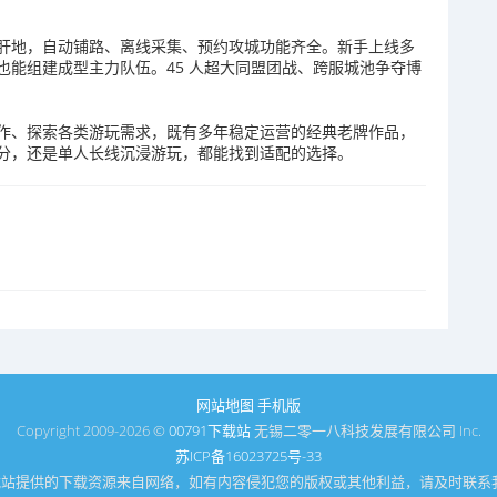
肝地，自动铺路、离线采集、预约攻城功能齐全。新手上线多
能组建成型主力队伍。45 人超大同盟团战、跨服城池争夺博
作、探索各类游玩需求，既有多年稳定运营的经典老牌作品，
分，还是单人长线沉浸游玩，都能找到适配的选择。
网站地图
手机版
Copyright 2009-2026 ©
00791下载站
无锡二零一八科技发展有限公司 Inc.
苏ICP备16023725号-33
1下载站提供的下载资源来自网络，如有内容侵犯您的版权或其他利益，请及时联系