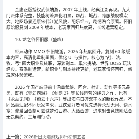
金庸正版授权武侠端游，2007 年上线，经典江湖再现。九大
门派体系完整，技能树差异化明显，帮战、城战、跨服战规模宏
大。地图场景还原宋代江湖风貌，配乐经典，剧情贴合原著。怀旧
原始服复刻 2009 年版本，老玩家回归热度高，长线运营稳定。
10. 龙之谷怀旧服（盛趣）
经典动作 MMO 怀旧端游，2026 年热度回升。复刻 60 级版
本内容，高清化重制画面，优化 UI 与操作。核心为 “战、法、
牧、弓” 四大职业及转职，深渊副本、巢穴挑战、世界 BOSS 玩法
经典。赛季制运营，新职业与副本持续更新，老玩家情怀回归，新
玩家体验流畅。
2026 年国产端游前十涵盖武侠、回合、射击、动作等多元品
类，既有《梦幻西游》《剑网 3》等长线运营的经典之作，也有
《永劫无间》《燕云十六声》等出海与口碑双丰收的新锐作品。不
同品类适配不同玩家需求，武侠爱好者可优先选择永劫无间、逆水
寒；偏爱回合制可尝试梦幻西游、大话西游；追求射击竞技则适合
无畏契约、三角洲行动。
上一篇：
2026新出火爆游戏排行榜前五名