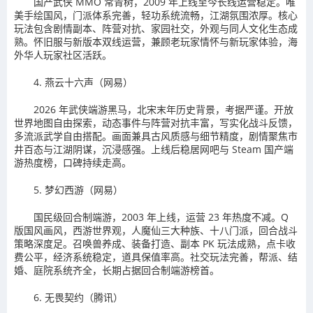
国产武侠 MMO 常青树，2009 年上线至今长线运营稳定。唯
美手绘国风，门派体系完善，轻功系统流畅，江湖氛围浓厚。核心
玩法包含剧情副本、阵营对抗、家园社交，外观与同人文化生态成
熟。怀旧服与新版本双线运营，兼顾老玩家情怀与新玩家体验，海
外华人玩家社区活跃。
4. 燕云十六声（网易）
2026 年武侠端游黑马，北宋末年历史背景，考据严谨。开放
世界地图自由探索，动态事件与阵营对抗丰富，写实化战斗反馈，
多流派武学自由搭配。画面兼具古风质感与细节精度，剧情聚焦市
井百态与江湖阴谋，沉浸感强。上线后稳居网吧与 Steam 国产端
游热度榜，口碑持续走高。
5. 梦幻西游（网易）
国民级回合制端游，2003 年上线，运营 23 年热度不减。Q
版国风画风，西游世界观，人魔仙三大种族、十八门派，回合战斗
策略深度足。召唤兽养成、装备打造、副本 PK 玩法成熟，点卡收
费公平，经济系统稳定，道具保值率高。社交玩法完善，帮派、结
婚、庭院系统齐全，长期占据回合制端游榜首。
6. 无畏契约（腾讯）