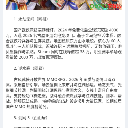
1. 永劫无间（网易）
国产武侠竞技端游标杆，2024 年免费化后全球玩家破 4000
万，入选 2026 名古屋亚运会电竞项目。基于金乌纪神话体系，融
合武侠冷兵器与生存竞技，地图还原东方山水地貌。核心为 60 人
乱斗与三人组队模式，近战连招 + 远程暗器搭配，无数值碾压，胜
负靠操作与策略。Steam 同时在线峰值超 38 万，职业赛事单场观
看量破 2000 万，出海表现强劲。
2. 逆水寒（网易）
古风武侠开放世界 MMORPG，2026 年画质与剧情口碑双
高。采用自研引擎，场景复刻北宋市井与江湖秘境，动态天气、光
影细节拉满。剧情围绕江湖恩怨与家国大义，支线丰富且自由度
高。支持轻功飞檐走壁，战斗融合流派武学与江湖技能，副本、帮
战、跨服玩法成熟。“会呼吸的江湖” 设定吸引大量玩家，长期位居
国产 MMO 热度榜前列。
3. 剑网 3（西山居）