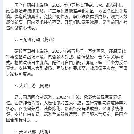
国产自研射击端游，2026 年电竞热度顶尖。5V5 战术射击，
融合枪法与技能策略，特工角色技能差异化明显，地图点位设计紧
凑。弹道反馈真实，竞技平衡性强，职业联赛体系成熟，观赛人数
屡创新高。国内网吧装机率高，开黑组队氛围浓厚，是当前国产射
击端游核心代表。
7. 三角洲行动（腾讯）
硬核军事射击端游，2026 年新晋热门。写实画风，还原现代
军事装备与战场环境，包含多人对战、剧情战役、合作闯关等模
式。枪械改装自由度高，配件可自由搭配，弹道下坠、后坐力反馈
真实。支持百人大型战场，团队协作要求高，战场氛围宏大，军事
玩家认可度高。
8. 大话西游（网易）
经典国风回合制端游，2002 年上线，承载大量玩家青春记
忆。西游神话背景，人魔仙鬼龙五大种族，五行克制与速度博弈为
核心。召唤兽养成、装备炼化、帮派社交玩法成熟，经济系统稳
健，支持自由交易。端游手游双线运营，怀旧服人气稳定，是国产
回合制标杆之一。
9. 天龙八部（畅游）