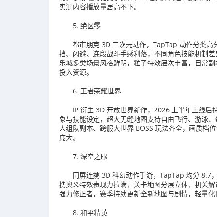
实测内容播放量居高不下。
5. 绝区零
都市朋克 3D 二次元动作，TapTap 动作分
挡、闪避、连段战斗手感利落，不同角色技能机制差
乐城多类场景风格鲜明，粒子特效层次丰富，日常副
投入资源。
6. 王者荣耀世界
IP 衍生 3D 开放世界新作，2026 上半年
象与技能设定，超大无缝地图支持自由飞行、游泳、
人组队副本、跨服大世界 BOSS 玩法齐全，画质档
庞大。
7. 深空之眼
同屏连携 3D 科幻动作手游，TapTap 均分
携奥义特效表现力拉满，关卡地图分层立体，机关解
强力修正者，赛季持续更新全新地图与剧情，轻量化
8. 和平精英