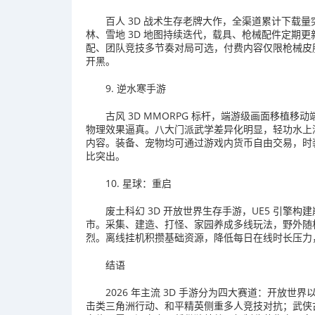
百人 3D 战术生存老牌大作，全渠道累计下载量
林、雪地 3D 地图持续迭代，载具、枪械配件定期
配、团队竞技多节奏对局可选，付费内容仅限枪械皮
开黑。
9. 逆水寒手游
古风 3D MMORPG 标杆，端游级画面移植
物理效果逼真。八大门派武学差异化明显，轻功水上
内容。装备、宠物均可通过游戏内货币自由交易，时
比突出。
10. 星球：重启
废土科幻 3D 开放世界生存手游，UE5 引擎
市。采集、建造、打怪、家园养成多线玩法，野外随机
烈。离线挂机积攒基础资源，降低每日在线时长压力
结语
2026 年主流 3D 手游分为四大赛道：开放
击类三角洲行动、和平精英侧重多人竞技对抗；武侠古