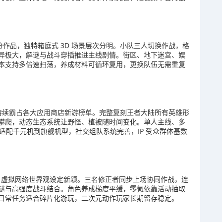
类高分作品，独特箱庭式 3D 场景层次分明。小队三人切换作战，格
异极大，解谜与战斗穿插推进主线剧情。街区、地下迷宫、娱
本支持多倍速扫荡，养成材料可循环复用，更换队伍无需重复
上线后持续霸占各大应用商店新游榜单。完整复刻王者大陆所有英雄形
攀爬，动态生态系统让野怪、植被随时间变化。单人主线、多
位适配千元机到旗舰机型，社交组队系统完善，IP 受众群体基数
 8.7，虚拟网络世界观设定新颖。三名修正者同步上场协同作战，连
谜与高强度战斗结合。角色养成梯度平缓，零氪依靠活动抽取
日常任务适合碎片化游玩，二次元动作玩家长期留存稳定。