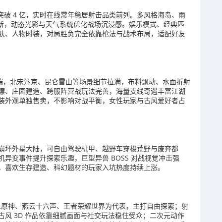
突破 4 亿，实时在线常年稳居射击品类前列。多风格海岛、雨
更新，动态光影与天气系统优化战场沉浸感。娱乐模式、经典匹
肤、人物时装，对局胜负完全依靠枪法与战术布局，适配好友
移动端，北宋汴京、昆仑雪山等场景细节拉满，布料飘动、水面折射
漂、庄园建造、跨服阵营战玩法完善，海量支线奇遇丰富江湖
装外观单独售卖，不影响对战平衡，女性玩家与古风爱好者占
构建崩坏外星大陆，可自由驾驶机甲、越野车穿梭荒野与废弃都
异变事件提升探索乐趣，巨型异兽 BOSS 对战视觉冲击强
，喜欢生存建造、科幻题材的玩家入坑热度持续上涨。
世界以原神、燕云十六声、王者荣耀世界为代表，主打自由探索；射
风 3D 作品依靠细腻画面与社交玩法稳住受众；二次元动作