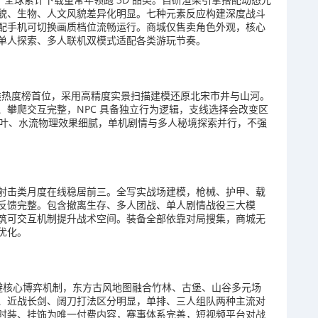
貌、生物、人文风貌差异化明显。七种元素反应构建深度战斗
配手机可切换画质档位流畅运行。商城仅售卖角色外观，核心
单人探索、多人联机双模式适配各类游玩节奏。
侠分类热度榜首位，采用高精度实景扫描建模还原北宋市井与山河。
攀爬交互完整，NPC 具备独立行为逻辑，支线选择会改变区
落叶、水流物理效果细腻，单机剧情与多人秘境探索并行，不强
显示射击类月度在线稳居前三。全写实战场建模，枪械、护甲、载
物理反馈完整。包含撤离生存、多人团战、单人剧情战役三大模
筑可交互机制提升战术空间。装备全部依靠对局搜集，商城无
优化。
闪避核心博弈机制，东方古风地图融合竹林、古堡、山谷多元场
、近战长剑、阔刀打法区分明显，单排、三人组队两种主流对
时装、挂饰为唯一付费内容，赛事体系完善，短视频平台对战