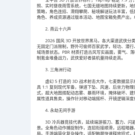
照、实时昼夜雨雪系统，七国无缝地图持续更新，地
策略，角色连招、滑翔攀爬、秘境解谜玩法丰富，低
角色、养成资源通过版本活动、地图宝箱免费产出，
2. 燕云十六声
2026 国风 3D 开放世界黑马，各大渠道武
无固定门派限制，野外可偷师百家武学，轻功、潜行、
域场景状态。PBR 材质打造古风写实画面，雾气、
制氪金堆叠战力，武侠爱好者装机量持续走高。
3. 三角洲行动
虚幻 5 打造的 3D 战术射击大作，七麦数据
具 1:1 复刻现代军备，弹道下坠、风速、后坐力
式，超大地图搭配动态雾、暴雨环境，掩体破坏、建
属性道具售卖，操作针对移动端摇杆、开镜逻辑深度
4. 永劫无间手游
3D 冷兵器竞技代表，延续端游振刀、蓄力、
景。全角色动作捕捉制作，连招衔接顺滑，远程暗器
局。手游端简化复杂操作，适配触屏快速释放招式，