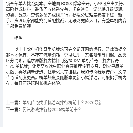
锁全部单人挑战副本。全地图 BOSS 爆率全开，小怪可产出灵符、
高阶养成材料，装备回收体系完善，多余道具一键兑换升级资源。
幻翼、战宠、套装多条养成线并行，秘境分层难度梯度平缓，新
手、资深玩家都能找到适配挑战，无联网充值入口，完整单机内容
全部免费解锁。
结语
以上十款单机传奇手机版均可完全断开网络运行，游戏数据全
部本地保存，不存在流量消耗、登录注册、实名限制等门槛。品类
区分清晰，追求原版复古情怀可选择 DM 单机传奇、复古传奇
1.76 单机版；偏爱高攻速单职业爽感推荐传奇岁月、烈火星辰单
机版；喜欢创新建造、轻量化文字挂机，我的传奇我是传奇、文字
传奇适配度更高。榜单热度会随版本更新小幅浮动，可根据手机内
存、每日可游玩时长挑选体验。
上一篇：
单机传奇类手机游戏排行榜前十名2026最新
下一篇：
腾讯游戏排行榜2026榜单前十名