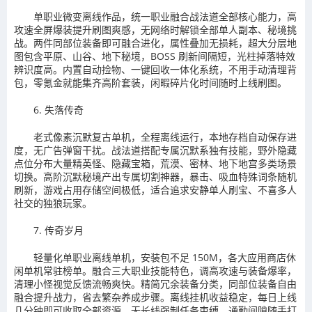
单职业微变离线作品，统一职业融合战法道全部核心能力，高
攻速全屏爆装提升刷图爽感，无网络时解锁全部单人副本、秘境挑
战。两件同部位装备即可融合进化，属性叠加无损耗，超大分层地
图包含平原、山谷、地下秘境，BOSS 刷新间隔短，光柱掉落特效
辨识度高。内置自动捡物、一键回收一体化系统，不用手动清理背
包，零氪金就能集齐高阶套装，闲暇碎片化时间随时上线刷图。
6. 失落传奇
老式像素沉默复古单机，全程离线运行，本地存档自动保存进
度，无广告弹窗干扰。战法道搭配专属沉默系独有技能，野外隐藏
点位分布大量精英怪、隐藏宝箱，荒漠、密林、地下地宫多类场景
切换。高阶沉默秘境产出专属切割神器，暴击、吸血特殊词条随机
刷新，游戏占用存储空间极低，适合追求安静单人刷宝、不喜多人
社交的独狼玩家。
7. 传奇岁月
轻量化单职业离线单机，安装包不足 150M，各大应用商店休
闲单机常驻榜单。融合三大职业技能特色，调高攻速与装备爆率，
清理小怪视觉反馈流畅爽快。精简冗余装备分类，同部位装备自由
融合提升战力，省去繁杂养成步骤。离线挂机收益稳定，每日上线
几分钟即可收取全部资源，无长线强制任务束缚，通勤间隙随手打