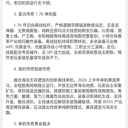
巧，老旧机型运行无卡顿。
3. 复古传奇 1.76 单机版
1.76 怀旧向离线标杆，严格遵循早期端游数值设定，无变态
神器、无数值膨胀，纯粹还原玛法大陆原始刷宝乐趣。比奇城、盟
重土城、尸王殿、未知暗殿等经典迷宫地图完整复刻，小怪也有概
率产出祖玛散件装备。离线挂机持续积攒经验，多余装备可出售
NPC 兑换金币，也能留存给小号使用。三职业分工清晰，走位、
技能配合考验操作，无 VIP 战力加成，全部资源依靠自主刷取，情
怀老玩家装机量常年居高不下。
4. 我的传奇我是传奇
融合海岛生存建造的创新离线单机，2026 上半年单机赛道黑
马，全程脱离网络独立运行。开放无边界海岛地图，玩家自主采集
矿石、草药锻造武器防具，搭建防御工事抵御周期性怪物围攻。角
色力量、敏捷、智力三维属性自由加点，装备词条随机生成，支持
升星、融合进阶。主线通关后解锁多层隐藏秘境，异兽 BOSS 产出
限定稀有装备，玩法跳出传统单纯刷怪模式，兼具建造与闯关乐
趣。
5. 单机传奇黄金裁决