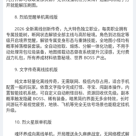
开就能解压刷图。
8. 烈焰觉醒单机离线版
2026 全新离线创新传奇，九大特色独立职业，每类职业拥有
专属技能树，断网状态解锁全部主线与高阶秘境。角色到达指定等
级开启境界觉醒，解锁专属变身形态与重铸技能，全地图小怪均有
概率掉落橙装套装。全自动拾取、熔炼、分解一体化功能，不用手
动处理背包垃圾装备，地图搭载动态昼夜系统提升沉浸感，无付费
战力礼包，所有养成材料依靠秘境、世界 BOSS 产出。
9. 文字传奇离线挂机版
纯文本轻量化离线传奇，无需联网、极低内存占用，适合手机
配置一般的玩家。依靠文字指令完成打怪、寻宝、闯副本操作，内
置智能挂机系统，可自定义自动刷怪目标、资源回收优先级。副本
概率触发隐藏 BOSS、稀有装备，暗黑简约界面无多余特效，长时
间游玩不易视觉疲劳，地铁、飞机等完全无信号场景也能稳定挂机
升级。
10. 烈火星辰单机版
魂环养成向离线单机，开局赠送永久麻痹战宠，无网络模式解