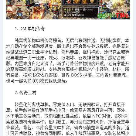
1. DM 单机传奇
纯离线架构单机传奇榜首，无后台联网推送、无强制弹窗，本
地自动存储全部游戏进度，断电退出不会丢失养成数据。完整复刻
端游战法道三职业平衡机制，沃玛寺庙、祖玛神殿、沙巴克主城等
经典地图一比一还原，烈火、冰咆哮、召唤神兽技能手感贴合原
版。内置难度自定义调节，新手可降低怪物强度开荒，老玩家能开
启高爆高难模式挑战。支持后台离线挂机稳定产出经验、材料，所
有装备、技能书仅依靠野怪、世界 BOSS 掉落，无内置付费商城，
也可一键切换联机模式组队游玩。
2. 传奇土村
轻量化纯离线单机，零充值入口、无联网验证，打开直接开
局，单手触控操作适配手机小屏。像素复古画风打造村落、野外、
地下地宫多层场景，取消强制线性主线，依靠 NPC 对话、野外探
索触发随机奇遇事件。祖玛教主、赤月恶魔定时刷新，掉落全套毕
业套装，背包、仓库容量大幅扩容，省去频繁整理道具的步骤。道
士可召唤骷髅、神兽协同刷图，单人作战容错率高，安装包体积小