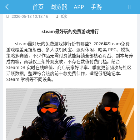
首页
浏览器
APP
手游
2026-06-18 10:18:16
0
次
steam最好玩的免费游戏排行
steam最好玩的免费游戏排行傍有哪些？2026年Steam免费
游戏覆盖竞技射击、多人联机刷宝、派对休闲、暗黑 RPG、模拟
策略多赛道，不少作品无需付费就能解锁全部核心对战、副本与养
成内容，商城仅上架外观皮肤，不存在数值付费门槛。结合
SteamDB 实时在线峰值、商店玩家好评率、季度更新频次与社区
活跃数据，整理综合热度前十款免费佳作，适配低配笔记本、
Steam 掌机等不同设备。