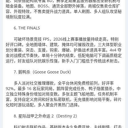
能、词条搭配构筑专属 BD，赛季定期重置服务器推出全新机制与
暗金装备。地图、BOSS、通货全部野外掉落，商城仅售卖仓库扩
容、外观特效，不售卖提升战力道具，单人刷图、多人组队攻坚秘
境耐玩度拉满。
6. THE FINALS
可破坏场景竞技 FPS，2026线上赛事播放量持续走高，特别
好评口碑。全地图墙体、建筑、掩体均可摧毁改造，三大体型职业
划分重装、突击、支援，钩索、爆破、护盾战术道具丰富。4v4 夺
金对战模式节奏快，单局十分钟内结束，低配电脑可下调画质稳定
运行，好友组队对抗娱乐性强，新手入门门槛低于传统战术射击。
7. 鹅鸭杀（Goose Goose Duck）
多人派对社交推理爆款，全平台休闲免费榜前列，好评率
92%。最多 16 名玩家同局，鹅阵营完成任务、鸭子隐匿猎杀，中
立独立特殊身份增加对局变数。多张主题飞船地图，任务机制丰
富，支持自定义房间和好友私密联机，无充值影响对局平衡，碎片
化短时游玩适配，多人聚会开黑热门选择。
8. 星际战甲之外命运 2（Destiny 2）
科幻射击联机作品，基础版本永久免费开放，主线剧情、打击