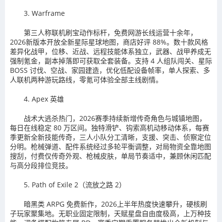
3. Warframe
第三人称联机刷宝动作标杆，免费网游长线运营十余年，
2026新版本开放全新星际星球地图，商店好评 88%。数十款风格
差异化战甲，位移、近战、远程技能体系独立，武器、战甲养成无
强制氪金，副本掉落即可获取全套装备。支持 4 人组队闯关、星际
BOSS 讨伐、空战、家园建造，优化低配设备帧率，单人探索、多
人联机两种游玩路线，零氪可体验全部主线剧情。
4. Apex 英雄
战术大逃杀热门，2026赛季持续新增传奇角色与城镇地图，
每日在线稳定 80 万区间。独特滑铲、钩索高机动移动体系，每赛
季更新全新技能传奇，三人小队分工清晰，支援、突击、侦察定位
分明。枪械弹道、配件系统经过多轮平衡调整，对局物资全靠地图
搜刮，付费仅传奇外观、枪械皮肤，单局节奏适中，兼顾休闲匹配
与高分段排位竞技。
5. Path of Exile 2（流放之路 2）
暗黑类 ARPG 免费新作，2026上半年热度快速攀升，硬核刷
子玩家聚集地。无职业固定限制，天赋星盘自由度极高，上万种技