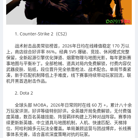
1. Counter-Strike 2（CS2）
战术射击品类常驻榜首，2026年日均在线峰值稳定 170 万以
上，商店综合好评率 86%。经典 5V5 爆破、竞技、休闲模式完整
保留，全新起源引擎优化弹道、烟雾物理与地图光影，每年更新赛
事地图与平衡补丁。全部枪械、道具对局内免费解锁，付费内容仅
武器皮肤、贴纸，段位晋升完全依靠枪法、战术配合。单局节奏紧
凑，新手匹配机制降低上手难度，线下赛事持续带动玩家回流，联
机开黑首选射击作品。
2. Dota 2
全球头部 MOBA，2026年日常同时在线 60 万 +，累计八十余
万玩家评测，好评等级特别好评。全英雄开局免费解锁，无付费强
度英雄，数百名英雄技能、阵营羁绊构建上万种对战阵容。赛季持
续更新新英雄、中立道具与地图机制，人机、快速匹配、天梯排
位、阿哈利姆多元玩法全覆盖。单局兼顾运营与团战博弈，长线赛
事体系完善，适合喜欢深度策略对抗的玩家。