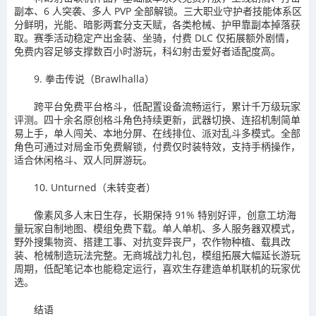
副本、6 人突袭、多人 PVP 全部解锁。三大职业守护者技能体系区
分鲜明，光能、暗影两套分支天赋，各类枪械、护甲靠副本掉落获
取。赛季活动稳定产出金装、坐骑，付费 DLC 仅拓展额外剧情，
免费内容足够支撑数百小时游玩，科幻射击爱好者适配度高。
9. 拳击传说（Brawlhalla）
跨平台免费平台格斗，低配置设备流畅运行，累计千万级玩家
评测。四十余名原创格斗角色持续更新，武器切换、连招机制简单
易上手，单人闯关、本地分屏、在线排位、派对乱斗多模式。全部
角色可通过对局金币免费解锁，付费仅时装特效，支持手柄操作，
适合休闲格斗、双人同屏游玩。
10. Unturned（未转变者）
像素风多人末日生存，长期保持 91% 特别好评，创意工坊海
量玩家自制地图、模组免费下载。单人单机、多人服务器双模式，
野外搜集物资、搭建工事、对抗变异丧尸，农作物种植、载具改
装、枪械制造玩法完整。无商城战力礼包，模组拓展大幅延长游玩
周期，低配笔记本也能稳定运行，喜欢生存建造单机联机的玩家优
选。
结语