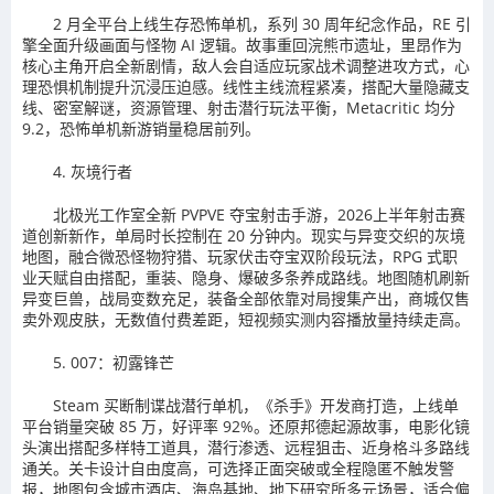
2 月全平台上线生存恐怖单机，系列 30 周年纪念作品，RE 引
擎全面升级画面与怪物 AI 逻辑。故事重回浣熊市遗址，里昂作为
核心主角开启全新剧情，敌人会自适应玩家战术调整进攻方式，心
理恐惧机制提升沉浸压迫感。线性主线流程紧凑，搭配大量隐藏支
线、密室解谜，资源管理、射击潜行玩法平衡，Metacritic 均分
9.2，恐怖单机新游销量稳居前列。
4. 灰境行者
北极光工作室全新 PVPVE 夺宝射击手游，2026上半年射击赛
道创新新作，单局时长控制在 20 分钟内。现实与异变交织的灰境
地图，融合微恐怪物狩猎、玩家伏击夺宝双阶段玩法，RPG 式职
业天赋自由搭配，重装、隐身、爆破多条养成路线。地图随机刷新
异变巨兽，战局变数充足，装备全部依靠对局搜集产出，商城仅售
卖外观皮肤，无数值付费差距，短视频实测内容播放量持续走高。
5. 007：初露锋芒
Steam 买断制谍战潜行单机，《杀手》开发商打造，上线单
平台销量突破 85 万，好评率 92%。还原邦德起源故事，电影化镜
头演出搭配多样特工道具，潜行渗透、远程狙击、近身格斗多路线
通关。关卡设计自由度高，可选择正面突破或全程隐匿不触发警
报，地图包含城市酒店、海岛基地、地下研究所多元场景，适合偏