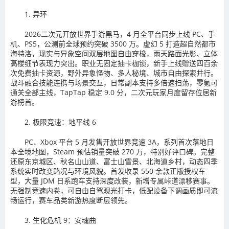
1. 异环
2026二次元开放世界手游黑马，4 月全平台同步上线 PC、手
机、PS5，公测前全球预约突破 3500 万。虚幻 5 打造超自然都市
海特洛，现实与异象空间双层地图自由穿梭，雨天路面光影、立体
高楼细节表现力突出。职业无固定抽卡枷锁，新手上线赠送四百余
次免费抽卡资源，野外异象怪物、多人秘境、城市自由探索并行。
战斗融合技能连携与场景交互，日常副本支持多倍速扫荡，零氪可
通关全部主线，TapTap 稳定 9.0 分，二次元玩家月度留存位居新
游榜首。
2. 极限竞速：地平线 6
PC、Xbox 平台 5 月发售开放世界竞速 3A，系列首次落地日
本全境地图，Steam 预估销量突破 270 万，特别好评口碑。完整
还原东京城区、秋名山山道、富士山雪景、北海道乡村，动态四季
系统实时改变路况与环境风貌。首发收录 550 余款正版授权车
型，大量 JDM 日系跑车支持深度改装，新增专属峠道漂移赛事。
无强制竞速内卷，可自由自驾观光打卡，低配设备下调画质即可流
畅运行，赛车品类新游热度断层领先。
3. 生化危机 9：安魂曲