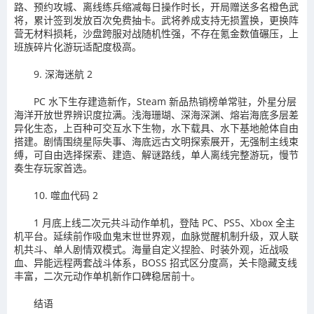
路、预约攻城、离线练兵缩减每日操作时长，开局赠送多名橙色武
将，累计签到发放百次免费抽卡。武将养成支持无损置换，更换阵
营无材料损耗，沙盘跨服对战随机性强，不存在氪金数值碾压，上
班族碎片化游玩适配度极高。
9. 深海迷航 2
PC 水下生存建造新作，Steam 新品热销榜单常驻，外星分层
海洋开放世界辨识度拉满。浅海珊瑚、深海深渊、熔岩海底多层差
异化生态，上百种可交互水下生物，水下载具、水下基地舱体自由
搭建。剧情围绕星际失事、海底远古文明探索展开，无强制主线束
缚，可自由选择探索、建造、解谜路线，单人离线完整游玩，慢节
奏生存玩家首选。
10. 噬血代码 2
1 月底上线二次元共斗动作单机，登陆 PC、PS5、Xbox 全主
机平台。延续前作吸血鬼末世世界观，血脉觉醒机制升级，双人联
机共斗、单人剧情双模式。海量自定义捏脸、时装外观，近战吸
血、异能远程两套战斗体系，BOSS 招式区分度高，关卡隐藏支线
丰富，二次元动作单机新作口碑稳居前十。
结语