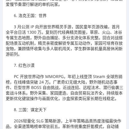
爱慢节奏潜行解谜的单机玩家。
6. 洛克王国：世界
3 月公测 IP 向开放世界精灵手游，国民童年页游改编，首月
全平台日活 1300 万。复刻历代经典精灵图鉴，草原、火山、冰谷
专属生态地图，野外自由捕捉、多分支进化体系完整。回合对战搭
配场景互动机制，精灵亲密度解锁专属互动动作，家园可培育存放
宠物，兼顾情怀收集与多人联机闯关，学生群体装机量高居休闲新
游前列。
7. 红色沙漠
PC 开放世界动作 MMORPG，年初上线登顶 Steam 全球热销
榜，在线峰值突破 24 万。广袤奇幻无缝大陆，野外随机动态事
件、巨型世界 BOSS 自由挑战，近战连招、远程法术、潜行偷袭三
套战斗体系。野外采集、家园建造、自由贸易玩法齐全，持续版本
更新优化键鼠操作与画面优化，沙盒探索类玩家长期在线稳定。
8. 三国：谋定天下
2026轻量化 SLG 策略新游，上半年策略品类热度涨幅最快作
品，全渠道策略榜单常驻前五。革新传统重度肝氪模式，自动铺