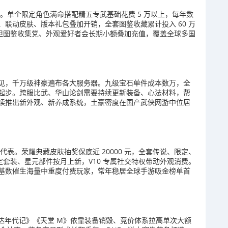
定。单个限定角色满命搭配精五专武基础花费 5 万以上，每年数
联动皮肤、版本礼包叠加开销，全套图鉴收藏累计投入 60 万
，但图鉴收集党、外观爱好者会长期小额叠加充值，覆盖全球多国
见，千万级神豪遍布各大服务器。九级宝石单件成本数万，全
起步。跨服比武、华山论剑需要持续更新装备、心法材料，帮
续推出新外观、新养成系统，土豪密度在国产武侠网游中位居
代表。荣耀典藏皮肤抽奖保底近 20000 元，全套传说、限定、
定套装、星元部件按月上新，V10 专属社交特权带动外观消费。
基数催生海量中重度付费玩家，常年稳居全球手游吸金榜单首
达年代记》《天堂 M》依靠装备销毁、竞价体系拉高单次大额