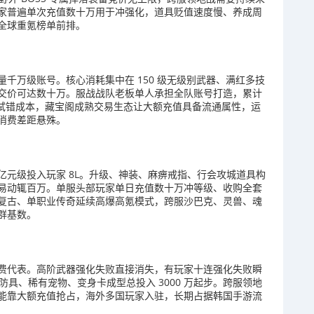
家普遍单次充值数十万用于冲强化，道具贬值速度慢、养成周
全球重氪榜单前排。
千万级账号。核心消耗集中在 150 级无级别武器、满红多技
交价可达数十万。服战战队老板单人承担全队账号打造，累计
拉高试错成本，藏宝阁成熟交易生态让大额充值具备流通属性，运
消费差距悬殊。
元级投入玩家 8L。升级、神装、麻痹戒指、行会攻城道具构
易动辄百万。单服头部玩家单日充值数十万冲等级、收购全套
复古、单职业传奇延续高爆高氪模式，跨服沙巴克、灵兽、魂
群基数。
费代表。高阶武器强化失败直接消失，有玩家十连强化失败瞬
业防具、稀有宠物、变身卡成型总投入 3000 万起步。跨服领地
能靠大额充值抢占，海外多国玩家入驻，长期占据韩国手游流