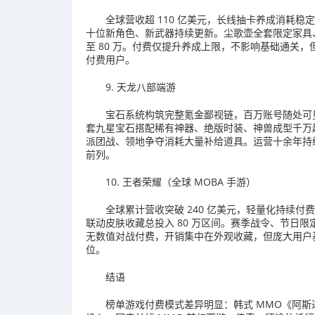
全球营收超 110 亿美元，长线抽卡养成消耗稳
十位新角色、新武器持续更新。尘歌壶全套限定家具、
至 80 万。付费仅提升养成上限，不影响基础通关
付费用户。
9. 天龙八部端游
宝石系统构筑完整氪金鄙视链，百万账号随处可
套九星宝石搭配稀有神器、绝版时装、神兽成型千万
派团战、领地争夺消耗大量补给道具。运营十余年持
前列。
10. 王者荣耀（全球 MOBA 手游）
全球累计营收突破 240 亿美元，轻量化持续付费
联动皮肤收藏总投入 80 万区间。赛季战令、节日限
无数值对战付费，开销集中在外观收藏，但庞大用户
位。
结语
榜单游戏付费模式差异明显：韩式 MMO《阿斯