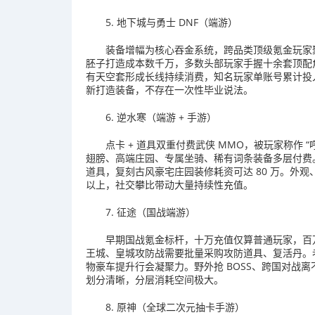
5. 地下城与勇士 DNF（端游）
装备增幅为核心吞金系统，跨品类顶级氪金玩家聚
胚子打造成本数千万，多数头部玩家手握十余套顶配
有天空套形成长线持续消费，知名玩家单账号累计投入
新打造装备，不存在一次性毕业说法。
6. 逆水寒（端游 + 手游）
点卡 + 道具双重付费武侠 MMO，被玩家称作 “
翅膀、高端庄园、专属坐骑、稀有词条装备多层付费
道具，复刻古风豪宅庄园装修耗资可达 80 万。外观
以上，社交攀比带动大量持续性充值。
7. 征途（国战端游）
早期国战氪金标杆，十万充值仅算普通玩家，百
王城、皇城攻防战需要批量采购攻防道具、复活丹。老
物豪车提升行会凝聚力。野外抢 BOSS、跨国对战
划分清晰，分层消耗空间极大。
8. 原神（全球二次元抽卡手游）