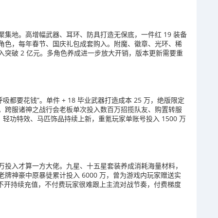
集地。高增幅武器、耳环、防具打造无保底，一件红 19 装备
角色，每年春节、国庆礼包成套购入。附魔、徽章、光环、稀
突破 2 亿元。多角色养成进一步放大开销，版本更新需要重
呼吸都要花钱”。单件 + 18 毕业武器打造成本 25 万，绝版限定
。跨服诸神之战行会老板单次投入数百万招揽队友、购置转服
、轻功特效、马匹饰品持续上新，重氪玩家单账号投入 1500 万
万投入才算一方大佬。九星、十五星套装养成消耗海量材料，
牌神豪中原暴徒累计投入 6000 万，曾为游戏内玩家赠送实
离不开持续充值，不付费玩家很难跟上主流对战节奏，付费梯度