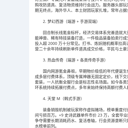
购攻防道具、复活物资维持行会战力。服务器头部玩
期无终点，海外华人、本土财团玩家扎堆，常年占据
2. 梦幻西游（端游 + 手游双端）
回合制长线氪金标杆，经济交易体系完善造就大量
能神兽、稀有特技装备打造，一件极品装备拍卖行成
投入超 2000 万十分常见。打书、炼妖随机概率
营二十余年持续刷新单件道具成交价格，平民与土豪
3. 热血传奇（端游 + 各类传奇手游）
国内网游氪金鼻祖，早期物价极低的年代便诞生亿
成多层付费体系，顶级专属神器无固定定价，线下交
套装，一人抗衡全服行会是标志性名场面。如今各类
环系统持续拓展付费点，多年来始终保持高额付费人
4. 天堂 M（韩式手游）
装备销毁机制被玩家称作虚拟赌场，榜单重度付
间亏损百万。+9 史诗武器单件市价 23 万，全套毕
争夺需要长期消耗药水、复活卷轴，行会资源垄断只
水榜单前列。