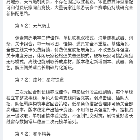
局地形、天气随机刷新，不存在固定取胜套路。零氪依靠阵型搭配
可和付费玩家同台竞技，大量玩家连续游玩多个赛季仍持续研究全
新搭配思路。
第 6 名：元气骑士
像素肉鸽地牢口碑佳作，单机联机双模式，海量随机武器、词
条、关卡组合，每一局地图、怪物、道具完全不重复。基础角色、
全部主线关卡免费解锁，付费仅皮肤拓展角色，不改变战斗强度。
关卡难度分层，休闲玩家轻松通关普通模式，硬核玩家可挑战炼狱
无尽模式，离线也能刷取养成素材，版本稳定新增副本、武器、角
色，解压闯关适合长期碎片化游玩。
第 7 名：崩坏：星穹铁道
二次元回合制长线养成佳作，电影级分段主线剧情，每个星球
独立完整故事线，角色人设与支线内容充实。弱点击破、插队大
招、队伍羁绊构筑丰富回合策略，低星角色搭配合理即可通关全部
高难副本。版本稳定产出抽卡资源，不用每日高强度打卡，挂机资
源一键收取，单机剧情体验完整，不强制社交对抗，剧情爱好者长
线留存数据常年稳居二次元榜单前列。
第 8 名：和平精英