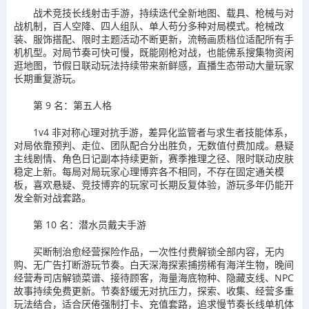
战术竞技长线射击手游，持续迭代全新地图、载具、枪械与对
战机制，百人空降、四人组队、单人苟分多种对局模式。枪械改
装、服饰搭配、限时主题活动不断更新，流畅画质档位适配所有手
机机型。对局节奏可快可慢，既能刚枪对战，也能佛系搜集物资闲
逛地图，节假日联动玩法持续带来新鲜感，直播生态带动大量玩家
长期重复游玩。
第 9 名：第五人格
1v4 非对称心理对抗手游，差异化监管者与求生者技能体系，
对局依靠预判、走位、团队配合分出胜负，无数值付费加成。悬疑
主线剧情、角色日记副本持续更新，赛季推理之径、限时联动皮肤
稳定上新。每局对局玩家心理博弈各不相同，不存在固定通关模
板，喜欢悬疑、竞技博弈的玩家可长期反复体验，游玩多年仍能开
发全新对战套路。
第 10 名：潜水员戴夫手游
买断制治愈经营探险作品，一次性付费解锁全部内容，无内
购、无广告打断游玩节奏。白天深海探索捕捞稀有海洋生物，晚间
经营寿司店解锁菜谱、接待顾客，海量海底物种、隐藏支线、NPC
故事持续免费更新。节奏舒缓无对抗压力，探索、收集、经营多重
玩法结合，适合厌倦强制打卡、充值套路，追求慢节奏长线单机体