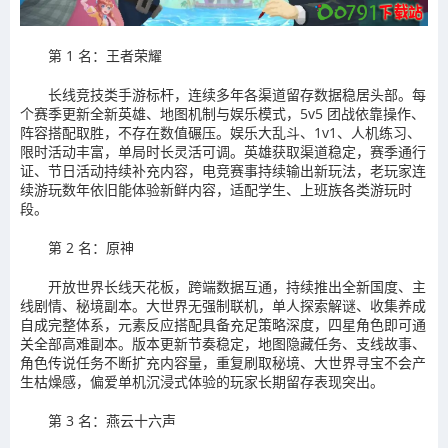
第 1 名：王者荣耀
长线竞技类手游标杆，连续多年各渠道留存数据稳居头部。每
个赛季更新全新英雄、地图机制与娱乐模式，5v5 团战依靠操作、
阵容搭配取胜，不存在数值碾压。娱乐大乱斗、1v1、人机练习、
限时活动丰富，单局时长灵活可调。英雄获取渠道稳定，赛季通行
证、节日活动持续补充内容，电竞赛事持续输出新玩法，老玩家连
续游玩数年依旧能体验新鲜内容，适配学生、上班族各类游玩时
段。
第 2 名：原神
开放世界长线天花板，跨端数据互通，持续推出全新国度、主
线剧情、秘境副本。大世界无强制联机，单人探索解谜、收集养成
自成完整体系，元素反应搭配具备充足策略深度，四星角色即可通
关全部高难副本。版本更新节奏稳定，地图隐藏任务、支线故事、
角色传说任务不断扩充内容量，重复刷取秘境、大世界寻宝不会产
生枯燥感，偏爱单机沉浸式体验的玩家长期留存表现突出。
第 3 名：燕云十六声