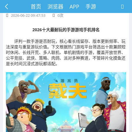
首页
浏览器
APP
手游
2026-06-22 09:47:53
0
次
2026十大最耐玩的手游游戏手机排名
评判一款手游是否耐玩，核心看长线留存、版本更新频率、玩
法深度与重复游玩价值。下文根据热门游戏平台筛选出十款兼顾短
时休闲、长线开荒、多人联机、单机剧情的手游，覆盖开放世界、
公平竞技、武侠、策略、肉鸽、派对多种赛道，不管碎片化摸鱼还
是长时间沉浸式游玩都适配。