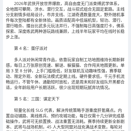
2026年武侠开放世界爆款，高自由度无门派束缚武学体系，
全地图可攀爬、涉水、潜行交互，战斗招式组合无固定套路。主线
分支剧情多结局设计，市井支线、江湖奇遇数量庞大，野外随机事
件每次登陆都有全新体验。画质适配高中低端机型，轻功、潜行、
潜行暗杀、擂台比武多元玩法并行，不强制每日高强度打卡，佛系
探索、深度练武两种游玩路线兼顾，上线半年玩家平均在线时长稳
步上涨。
第 4 名：蛋仔派对
多人派对休闲常青作品，依靠玩家自制工坊地图维持长期新鲜
感，每日上万张原创竞速、解谜、躲猫猫、合作闯关地图更新。单
局 3 至 8 分钟，上手门槛极低，好友联机互动趣味性强，赛季联
动、限定外观、全新玩法模式定期上线。硬件要求低，千元手机流
畅运行，不管午休、通勤短时放松，还是周末和好友组队开黑都合
适，全年龄段用户长期活跃，很少出现短期玩腻弃坑情况。
第 5 名：三国：谋定天下
轻量化长线 SLG 代表，解决传统策略手游重度肝氪痛点。内
置自动铺路、离线练兵、预约攻城功能，每日仅需十几分钟完成基
础操作，武将可无损置换、战法重置无消耗。赛季持续更新全新剧
本、武将与战场机制，45 人大型同盟对战充满战术变数，每轮对