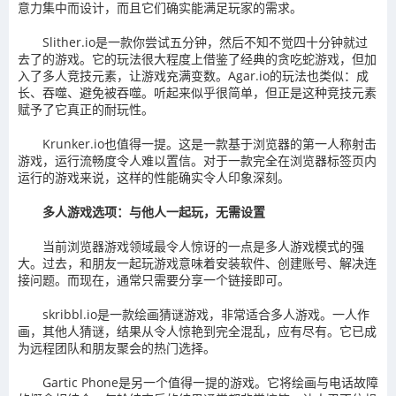
意力集中而设计，而且它们确实能满足玩家的需求。
Slither.io是一款你尝试五分钟，然后不知不觉四十分钟就过
去了的游戏。它的玩法很大程度上借鉴了经典的贪吃蛇游戏，但加
入了多人竞技元素，让游戏充满变数。Agar.io的玩法也类似：成
长、吞噬、避免被吞噬。听起来似乎很简单，但正是这种竞技元素
赋予了它真正的耐玩性。
Krunker.io也值得一提。这是一款基于浏览器的第一人称射击
游戏，运行流畅度令人难以置信。对于一款完全在浏览器标签页内
运行的游戏来说，这样的性能确实令人印象深刻。
多人游戏选项：与他人一起玩，无需设置
当前浏览器游戏领域最令人惊讶的一点是多人游戏模式的强
大。过去，和朋友一起玩游戏意味着安装软件、创建账号、解决连
接问题。而现在，通常只需要分享一个链接即可。
skribbl.io是一款绘画猜谜游戏，非常适合多人游戏。一人作
画，其他人猜谜，结果从令人惊艳到完全混乱，应有尽有。它已成
为远程团队和朋友聚会的热门选择。
Gartic Phone是另一个值得一提的游戏。它将绘画与电话故障