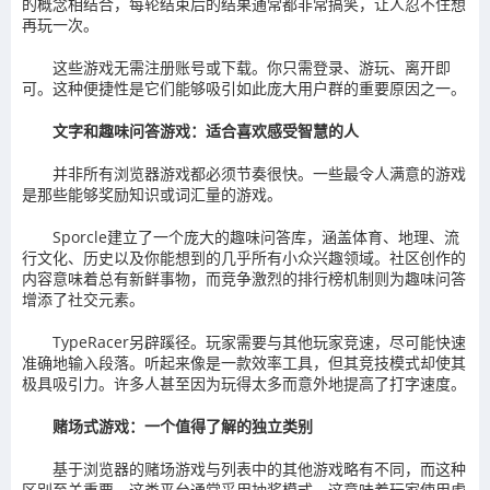
的概念相结合，每轮结束后的结果通常都非常搞笑，让人忍不住想
再玩一次。
这些游戏无需注册账号或下载。你只需登录、游玩、离开即
可。这种便捷性是它们能够吸引如此庞大用户群的重要原因之一。
文字和趣味问答游戏：适合喜欢感受智慧的人
并非所有浏览器游戏都必须节奏很快。一些最令人满意的游戏
是那些能够奖励知识或词汇量的游戏。
Sporcle建立了一个庞大的趣味问答库，涵盖体育、地理、流
行文化、历史以及你能想到的几乎所有小众兴趣领域。社区创作的
内容意味着总有新鲜事物，而竞争激烈的排行榜机制则为趣味问答
增添了社交元素。
TypeRacer另辟蹊径。玩家需要与其他玩家竞速，尽可能快速
准确地输入段落。听起来像是一款效率工具，但其竞技模式却使其
极具吸引力。许多人甚至因为玩得太多而意外地提高了打字速度。
赌场式游戏：一个值得了解的独立类别
基于浏览器的赌场游戏与列表中的其他游戏略有不同，而这种
区别至关重要。这类平台通常采用抽奖模式，这意味着玩家使用虚