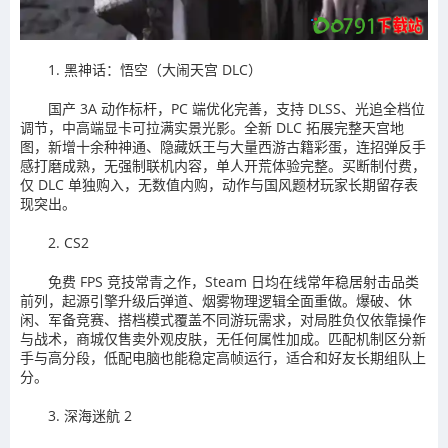
1. 黑神话：悟空（大闹天宫 DLC）
国产 3A 动作标杆，PC 端优化完善，支持 DLSS、光追全档位
调节，中高端显卡可拉满实景光影。全新 DLC 拓展完整天宫地
图，新增十余种神通、隐藏妖王与大量西游古籍彩蛋，连招弹反手
感打磨成熟，无强制联机内容，单人开荒体验完整。买断制付费，
仅 DLC 单独购入，无数值内购，动作与国风题材玩家长期留存表
现突出。
2. CS2
免费 FPS 竞技常青之作，Steam 日均在线常年稳居射击品类
前列，起源引擎升级后弹道、烟雾物理逻辑全面重做。爆破、休
闲、军备竞赛、搭档模式覆盖不同游玩需求，对局胜负仅依靠操作
与战术，商城仅售卖外观皮肤，无任何属性加成。匹配机制区分新
手与高分段，低配电脑也能稳定高帧运行，适合和好友长期组队上
分。
3. 深海迷航 2