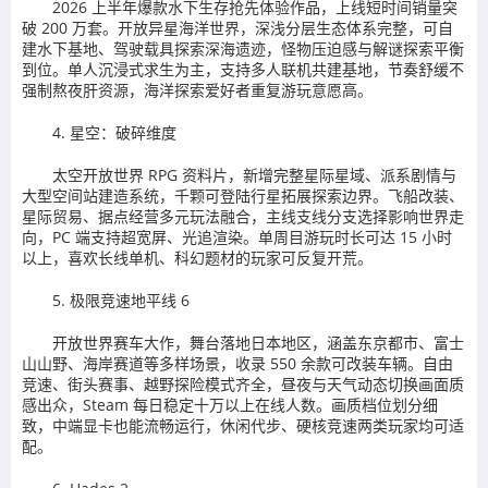
2026 上半年爆款水下生存抢先体验作品，上线短时间销量突
破 200 万套。开放异星海洋世界，深浅分层生态体系完整，可自
建水下基地、驾驶载具探索深海遗迹，怪物压迫感与解谜探索平衡
到位。单人沉浸式求生为主，支持多人联机共建基地，节奏舒缓不
强制熬夜肝资源，海洋探索爱好者重复游玩意愿高。
4. 星空：破碎维度
太空开放世界 RPG 资料片，新增完整星际星域、派系剧情与
大型空间站建造系统，千颗可登陆行星拓展探索边界。飞船改装、
星际贸易、据点经营多元玩法融合，主线支线分支选择影响世界走
向，PC 端支持超宽屏、光追渲染。单周目游玩时长可达 15 小时
以上，喜欢长线单机、科幻题材的玩家可反复开荒。
5. 极限竞速地平线 6
开放世界赛车大作，舞台落地日本地区，涵盖东京都市、富士
山山野、海岸赛道等多样场景，收录 550 余款可改装车辆。自由
竞速、街头赛事、越野探险模式齐全，昼夜与天气动态切换画面质
感出众，Steam 每日稳定十万以上在线人数。画质档位划分细
致，中端显卡也能流畅运行，休闲代步、硬核竞速两类玩家均可适
配。