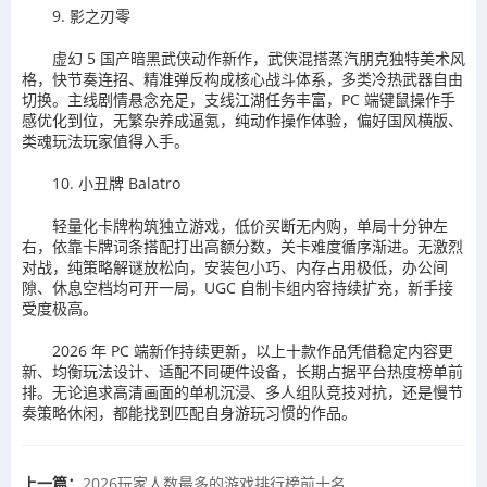
9. 影之刃零
虚幻 5 国产暗黑武侠动作新作，武侠混搭蒸汽朋克独特美术风
格，快节奏连招、精准弹反构成核心战斗体系，多类冷热武器自由
切换。主线剧情悬念充足，支线江湖任务丰富，PC 端键鼠操作手
感优化到位，无繁杂养成逼氪，纯动作操作体验，偏好国风横版、
类魂玩法玩家值得入手。
10. 小丑牌 Balatro
轻量化卡牌构筑独立游戏，低价买断无内购，单局十分钟左
右，依靠卡牌词条搭配打出高额分数，关卡难度循序渐进。无激烈
对战，纯策略解谜放松向，安装包小巧、内存占用极低，办公间
隙、休息空档均可开一局，UGC 自制卡组内容持续扩充，新手接
受度极高。
2026 年 PC 端新作持续更新，以上十款作品凭借稳定内容更
新、均衡玩法设计、适配不同硬件设备，长期占据平台热度榜单前
排。无论追求高清画面的单机沉浸、多人组队竞技对抗，还是慢节
奏策略休闲，都能找到匹配自身游玩习惯的作品。
上一篇：
2026玩家人数最多的游戏排行榜前十名