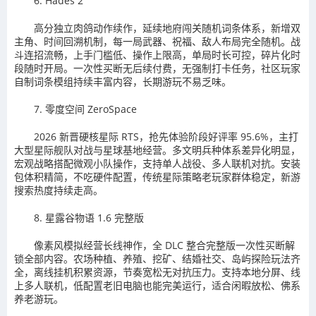
6. Hades 2
高分独立肉鸽动作续作，延续地府闯关随机词条体系，新增双
主角、时间回溯机制，每一局武器、祝福、敌人布局完全随机。战
斗连招流畅，上手门槛低、操作上限高，单局时长可控，碎片化时
段随时开局。一次性买断无后续付费，无强制打卡任务，社区玩家
自制词条模组持续丰富内容，长期游玩不易乏味。
7. 零度空间 ZeroSpace
2026 新晋硬核星际 RTS，抢先体验阶段好评率 95.6%，主打
大型星际舰队对战与星球基地经营。多文明兵种体系差异化明显，
宏观战略搭配微观小队操作，支持单人战役、多人联机对抗。安装
包体积精简，不吃硬件配置，传统星际策略老玩家群体稳定，新游
搜索热度持续走高。
8. 星露谷物语 1.6 完整版
像素风模拟经营长线神作，全 DLC 整合完整版一次性买断解
锁全部内容。农场种植、养殖、挖矿、结婚社交、岛屿探险玩法齐
全，离线挂机积累资源，节奏宽松无对抗压力。支持本地分屏、线
上多人联机，低配置老旧电脑也能完美运行，适合闲暇放松、佛系
养老游玩。