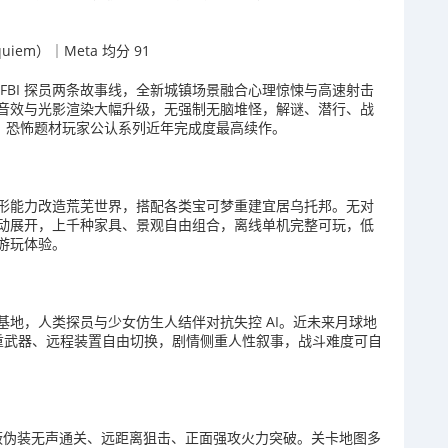
quiem）｜Meta 均分 91
FBI 探员两条故事线，全新城镇场景融合心理惊悚与高速射击
音效与光影渲染大幅升级，无强制无脑堆怪，解谜、潜行、战
环，恐怖题材玩家公认系列近年完成度最高续作。
形能力改造荒芜世界，搭配各类宝可梦重建宜居乌托邦。无对
动展开，上千种家具、景观自由组合，离线单机完整可玩，低
游玩体验。
地，人类探员与少女仿生人结伴对抗失控 AI。近未来月球地
轻重武器、远程装置自由切换，剧情侧重人性叙事，战斗难度可自
隐蔽伪装无声通关、远距离狙击、正面强攻火力突破。关卡地图多