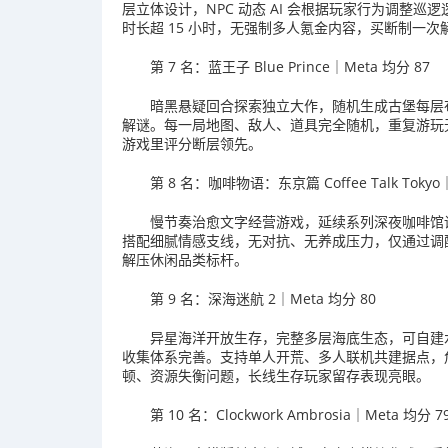
层立体设计，NPC 动态 AI 会根据玩家行为调整
时长超 15 小时，无强制多人氪金内容，买断制一
第 7 名：蓝王子 Blue Prince｜Meta 均分 87
暗黑悬疑回合探索独立大作，随机生成古堡每层
解谜。每一局地图、敌人、道具完全随机，重复游玩
游戏里评分断层领先。
第 8 名：咖啡物语：东京篇 Coffee Talk Tokyo
慢节奏治愈文字经营游戏，延续系列深夜咖啡馆设定，
搭配细腻情感支线，无对抗、无养成压力，仅通过调
解压休闲品类标杆。
第 9 名：深海迷航 2｜Meta 均分 80
异星海洋开放生存，完整多层海底生态，可自建
收集体系完善。支持单人开荒、多人联机共建据点，
顿、资源失衡问题，长线生存玩家留存表现亮眼。
第 10 名：Clockwork Ambrosia｜Meta 均分 7