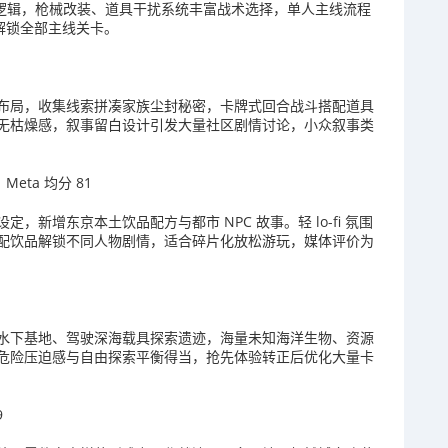
巡逻逻辑，枪械改装、道具干扰系统丰富战术选择，单人主线流程
次解锁全部主线关卡。
布局，收集线索拼凑家族尘封秘密，卡牌式回合战斗搭配道具
无枯燥感，叙事留白设计引发大量社区剧情讨论，小众叙事类
｜Meta 均分 81
新增东京本土饮品配方与都市 NPC 故事。轻 lo-fi 氛围
配饮品解锁不同人物剧情，适合碎片化放松游玩，媒体评价为
水下基地、驾驶深海载具探索遗迹，海量未知海洋生物、资源
危险压迫感与自由探索平衡得当，抢先体验转正后优化大量卡
9