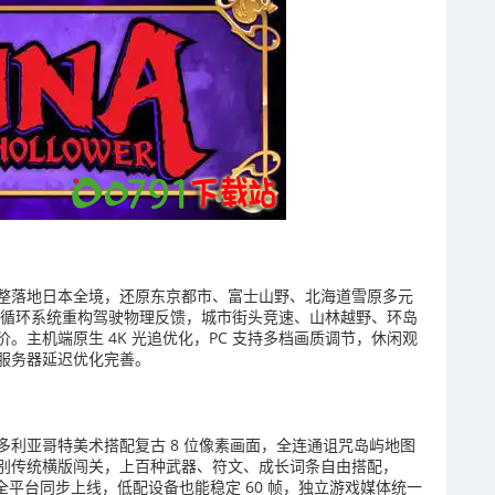
整落地日本全境，还原东京都市、富士山野、北海道雪原多元
四季循环系统重构驾驶物理反馈，城市街头竞速、山林越野、环岛
价。主机端原生 4K 光追优化，PC 支持多档画质调节，休闲观
服务器延迟优化完善。
利亚哥特美术搭配复古 8 位像素画面，全连通诅咒岛屿地图
别传统横版闯关，上百种武器、符文、成长词条自由搭配，
全平台同步上线，低配设备也能稳定 60 帧，独立游戏媒体统一