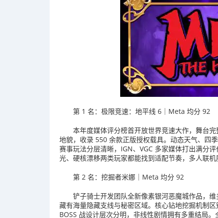
第 1 名：极限竞速：地平线 6｜Meta 均分 92
本年度媒体评分榜首开放世界竞速大作，舞台完
地貌，收录 550 余款正版授权载具。动态天气、
赛事玩法分层清晰，IGN、VGC 多家媒体打出满分评
光、硬核漂移两类玩家都能找到适配节奏，多人联机
第 2 名：挖掘者米娜｜Meta 均分 92
铲子骑士开发团队全新像素银河恶魔城作品，维多
藏有海量隐藏支线与秘密区域。核心钻地挖掘机制区
BOSS 战设计层次分明，非线性剧情拥有多重结局。