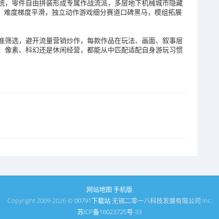
统，零件自由拼装形成专属作战流派，多层地下机械城市隐藏
制，难度梯度平滑，独立动作游戏细分赛道口碑黑马，模组拓展
准筛选，避开流量营销炒作，每款作品在玩法、画面、叙事层
、像素、科幻还是休闲经营，都能从中匹配适配自身游玩习惯
网站地图
手机版
Copyright 2009-2026 ©
00791下载站
无锡二零一八科技发展有限公司 Inc.
苏ICP备16023725号-33