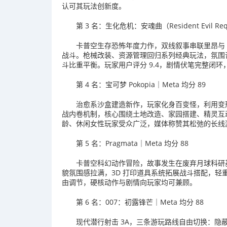
认可其玩法创新度。
第 3 名：生化危机：安魂曲（Resident Evil Re
卡普空生存恐怖年度力作，双线叙事串联里昂与 
战斗。枪械改装、资源管理回归系列经典玩法，氛围
斗比重平衡。玩家用户评分 9.4，剧情伏笔完整闭
第 4 名：宝可梦 Pokopia｜Meta 均分 89
治愈系沙盒建造新作，玩家化身百变怪，利用变
战内卷机制，核心围绕土地改造、家园搭建、精灵互
龄、休闲女性玩家受众广泛，媒体称赞其松弛的长线
第 5 名：Pragmata｜Meta 均分 88
卡普空科幻动作冒险，故事发生在废弃月球科研基
貌氛围感拉满，3D 打印道具系统拓展战斗搭配，
由调节，硬核动作与剧情向玩家均可兼顾。
第 6 名：007：初露锋芒｜Meta 均分 88
现代潜行射击 3A，三条游玩路线自由切换：