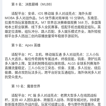
第 8 名：决胜巅峰（MLBB）
适配平台：安卓、iOS 移动端 多人对战亮点：海外头部
MOBA 多人对战作品，5v5 快节奏对局单局 10 分钟内，东南亚、
拉美市场玩家基数庞大。M7 世界总决赛峰值观赛 568 万，多国落
地本土职业联赛、线下多人全民赛事，低配手机也能稳定组队。英
雄定位清晰，组队冲分、路人匹配、多人娱乐模式齐全，海外短视
频平台多人团战二创内容播放量常年稳居手游前列。
第 9 名：Apex 英雄
适配平台：PC、主机、移动端互通 多人对战亮点：三人小队
百人大逃杀，每位传奇拥有专属战术、终极技能，钩索、滑铲拉高
多人操作上限，复活机制降低组队挫败感。ALGS 全球系列赛海外
直播流量稳定，三人小队分工突击、侦查、支援，多人拉扯、绕后
偷袭、据点攻防玩法多元，跨平台好友互通组队，海外休闲多人对
抗受众庞大。
第 10 名：魔兽世界
适配平台：PC 端 多人对战亮点：老牌大型多人在线团战标
杆，支持 40 人团队副本、跨服百人战场、阵营攻城对抗，持续更
新新版本团队作战内容。玩家可组建公会，参与野外阵营厮杀、竞