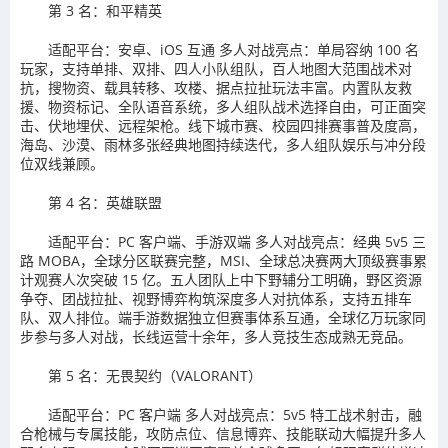
第 3 名：和平精英
适配平台：安卓、iOS 互通 多人对战亮点：单局容纳 100 名
玩家，支持单排、双排、四人小队组队，百人地图大范围战术对
抗，搜物资、载具转移、攻楼、据点拉扯玩法丰富。内置队友救
援、物资标记、全队语音系统，多人组队战术选择自由，可正面突
击、伏地埋伏、远程架枪。线下城市赛、校园四排赛事普及度高，
海岛、沙漠、雨林多张经典地图持续迭代，多人组队娱乐与冲分段
位双线兼顾。
第 4 名：英雄联盟
适配平台：PC 客户端、手游双端 多人对战亮点：经典 5v5 三
路 MOBA，全球分区联赛完整，MSI、全球总决赛两大顶级赛事累
计观赛人次突破 15 亿。五人团队上中下野辅分工明确，野区资源
争夺、团战拉扯、视野博弈构筑深度多人对抗体系，支持五排车
队、双人排位。端手游数据独立但赛事体系互通，全球亿万玩家同
步参与多人对战，长线运营十余年，多人竞技生态成熟无竞品。
第 5 名：无畏契约（VALORANT）
适配平台：PC 客户端 多人对战亮点：5v5 特工战术射击，融
合枪械与专属技能，攻防点位、信息博弈、技能联动大幅提升多人