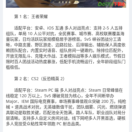
第 1 名：王者荣耀
适配平台：安卓、iOS 互通 多人对战亮点：支持 2-5 人五排
组队，单局 10 人公平对抗，全民赛事、城市赛、高校联赛覆盖海
量玩家，日均活跃玩家规模稳居手游榜首。5v5 峡谷团战分工清
晰，中路支援、野区游走、边路拉扯、后排输出、辅助保人高度依
赖团队配合，内置实时语音、组队房间一键邀约。除排位匹配外，
开放无限乱斗、克隆大作战、王者模拟战等多人娱乐模式，节假日
限时百人团战活动热度暴涨，低配手机流畅运行，全年龄段组队门
槛极低。
第 2 名：CS2（反恐精英 2）
适配平台：Steam PC 端 多人对战亮点：Steam 日常峰值在
线稳定 120 万以上，5v5 爆破竞技为核心，全年不间断举办
Major、IEM 国际电竞赛事，单场赛事峰值观众突破 200 万。纯枪
械 + 道具战术对抗，无英雄数值干扰，团队烟雾、闪光、燃烧弹道
具联动是取胜关键，匹配池全天饱满，路人车队、职业战队对局分
层清晰。支持多人自定义房间对战，线下网吧多人开黑首选，硬核
多人竞技受众粘性常年领跑 PC 射击品类。