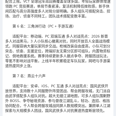
配合上限。VCT 全球冠军巡回赛覆盖全球多国，年轻玩家群体增速
领跑 PC 竞技赛道，单局节奏紧凑，复活机制降低挫败感，新手休
闲匹配与高分高强度多人对局分层明确。多人组队可搭配突击、控
场、治疗、侦查不同特工，团队战术搭配变数丰富。
第 6 名：三角洲行动（PC + 手游互通）
适配平台：移动端、PC 双端互通 多人对战亮点：2026 新晋
多人对战黑马，3 人小队核心撤离对抗，同时开放百人全面战场模
式，同服容纳大量玩家同步交战。枪械改装自由度高，小队可划分
突击、侦查、支援定位，跨端好友无需分区即可组队，内置物资标
记、倒地救援系统。赛季持续更新多人据点争夺、跨服团战玩法，
零氪不影响对战平衡，上线半年积累稳定车队玩家，网吧与手游渠
道热度同步上涨。
第 7 名：燕云十六声
适配平台：安卓、iOS、PC 互通 多人对战亮点：国风武侠开
放世界，支持数十人同服野外阵营团战、帮会跨服攻城，无门派自
由武学搭配多人组队对抗。超大无缝江湖地图，可多人组队围剿野
外 BOSS、争夺秘境资源、参与昼夜江湖乱斗，轻功、连招、格挡
协同配合，千人帮会跨服攻城战同屏人数规模突出。兼顾单人江湖
探索与大规模多人团战，国风武侠多人对抗赛道热度断层领先。