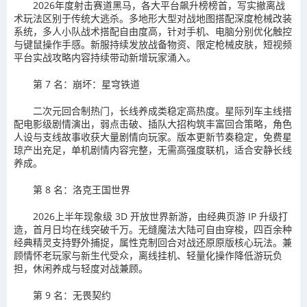
2026年度射击赛道黑马，各大平台飙升榜榜首，写实撤离战
术玩法区别于传统大逃杀。多地形大型对战地图搭配深度枪械改装
系统，多人小队战术搭配自由度高，针对手机、电脑分别优化触控
与键鼠操作手感。新服持续发放战备物资、限定枪械皮肤，短视频
平台实战攻略内容持续带动新增玩家涌入。
第 7 名：崩坏：星穹铁道
二次元回合制热门，长线养成类稳定高热度。星际列车主线搭
配电影级剧情演出，弱点击破、插队大招构筑丰富回合策略，角色
人设与支线故事收获大量剧情向玩家。版本更新节奏稳定，免费星
琼产出充足，单机剧情内容完整，无需高强度联机，适合安静长线
养成。
第 8 名：洛克王国世界
2026上半年现象级 3D 开放世界新游，由经典页游 IP 升级打
造，首月日均在线突破千万。无缝魔法大陆可自由穿梭，四百余种
经典精灵支持野外捕捉，属性克制回合对战还原原版核心玩法。兼
顾情怀老玩家与新生代受众，离线挂机、轻量化操作降低游玩负
担，休闲养成与轻度对战兼顾。
第 9 名：无畏契约