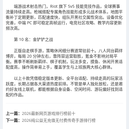
端游战术射击热门，Riot 旗下 5v5 技能竞技作品，全球赛事
流量持续走高。枪械搭配专属角色技能形成多元战术体系，地图平
衡补丁定期更新，匹配速度快，组队开黑社交属性突出。设备优化
完善，中端 PC 即可稳定高帧运行，电竞社区攻略、教学内容更新
频次高。
第 10 名：金铲铲之战
正版自走棋手游，策略休闲细分赛道常驻前十。八人同台羁绊
博弈，每局 20 分钟左右，靠阵容运营取胜，氪金不影响对局平
衡。赛季不断刷新羁绊、棋子机制，玩法多变，摸鱼、休闲开黑适
配度高，操作简单易上手，覆盖学生与上班族两大核心群体。
以上十款凭借稳定版本更新、全平台适配、持续走高的玩家活
跃度，长期占据各大渠道热度前排。不管是单人独处放松，还是邀
约好友线上联机，都能根据自身设备、空闲时间、游玩偏好找到适
配的作品。
上一篇：
2026最新网页游戏排行榜前十
下一篇：
2026纯公益无充值无付费传奇手游排行榜