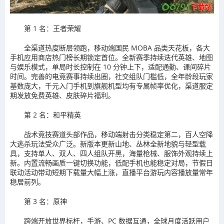
第 1 名：王者荣耀
全渠道热度断层领跑，移动端国民 MOBA 品类天花板，各大
手机应用商店热门榜长期锁定首位。全新赛季持续迭代英雄、地图
与娱乐模式，单局时长控制在 10 分钟上下，适配通勤、课间碎片
时间。完善的电竞赛事持续出圈，社交组队门槛低，全年龄段玩家
基数庞大，千元入门手机到旗舰机型均有专属帧率优化，渠道服定
期发放免费英雄、皮肤碎片福利。
第 2 名：和平精英
战术竞技赛道头部作品，移动端射击分类稳定第二，百人空降
大逃杀玩法受众广泛。新版本更新山地、丛林全新地貌与轻型载
具，支持单人、双人、四人组队开黑，海量枪械、服饰外观持续上
新。内置流畅画质一键切换功能，低配手机也能稳定对局，节假日
联动活动带动短期下载量大幅上涨，直播平台游玩内容播放量常年
稳居前列。
第 3 名：原神
跨端开放世界标杆，手游、PC 数据互通，全球月度活跃用户