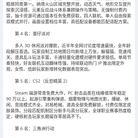
稳居同类第一。纳塔火山区域完整开放，动态天气、地形交互提升
探索沉浸感，元素反应战斗体系兼顾操作与策略。无强制付费内
容，抽卡资源可通过版本任务免费获取，四人联机、单人自由探索
双模式并行，画面设置档位丰富，高低配设备都能匹配适配方案。
第 4 名：蛋仔派对
多人 3D 休闲派对爆款，近半年全网讨论度增速最快，全年龄
段解压首选。玩家自制工坊地图日均新增上万张，躲猫猫、竞速闯
关、道具乱斗玩法丰富，卡通轻量化建模对硬件要求极低。单局节
奏轻快，好友联机互动趣味性强，持续联动热门 IP 推出限定外
观，女性、低龄玩家新增转化数据表现突出。
第 5 名：CS2（反恐精英 2）
Steam 端游常青免费大作，PC 射击品类在线峰值常年稳定
90 万以上。起源引擎重构弹道、烟雾物理与地图光影，爆破、休
闲、竞技模式齐全，对局枪械、道具全部免费解锁，付费仅限定皮
肤装饰。分段匹配机制区分新手与高分玩家，全球职业赛事热度稳
定，硬核射击玩家长期留存率居高不下。
第 6 名：三角洲行动