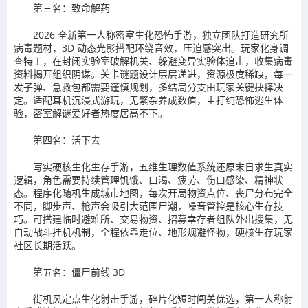
第三名：致命解药
2026 全新第一人称密室生化恐怖手游，独立团队打造研究所
病毒题材，3D 动态光影搭配环绕音效，压迫感突出。玩家化身调
查特工，在封闭实验室破解机关、躲避变异实验体追击，收集病毒
资料揭开组织阴谋。关卡谜题设计层层递进，资源极度稀缺，每一
发子弹、急救包都需要谨慎规划，多结局分支由玩家关键抉择决
定。适配耳机沉浸式游玩，无繁杂养成数值，主打纯恐怖逃生体
验，密室解谜爱好者热度居高不下。
第四名：活下去
写实硬核生化生存手游，五维生理数值系统还原末日求生真实
逻辑，角色需要持续管理饥饿、口渴、疲劳、伤口感染、精神状
态。程序化随机生成城市地图，每次开局物资点位、丧尸分布完全
不同，脚步声、枪声会吸引大范围尸潮，噪音管控是核心生存技
巧。可搭建临时避难所、交易物资、招募幸存者组队外出搜集，无
自动战斗挂机机制，全程依靠走位、地形规避怪物，硬核生存玩家
社区长期活跃。
第五名：僵尸前线 3D
街机风定点生化射击手游，碎片化短时闯关优选，第一人称射