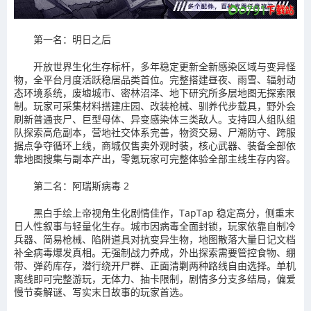
第一名：明日之后
开放世界生化生存标杆，多年稳定更新全新感染区域与变异怪
物，全平台月度活跃稳居品类首位。完整搭建昼夜、雨雪、辐射动
态环境系统，废墟城市、密林沼泽、地下研究所多层地图无探索限
制。玩家可采集材料搭建庄园、改装枪械、驯养代步载具，野外会
刷新普通丧尸、巨型母体、异变感染体三类敌人。支持四人组队组
队探索高危副本，营地社交体系完善，物资交易、尸潮防守、跨服
据点争夺循环上线，商城仅售卖外观时装，核心武器、装备全部依
靠地图搜集与副本产出，零氪玩家可完整体验全部主线生存内容。
第二名：阿瑞斯病毒 2
黑白手绘上帝视角生化剧情佳作，TapTap 稳定高分，侧重末
日人性叙事与轻量化生存。城市因病毒全面封锁，玩家依靠自制冷
兵器、简易枪械、陷阱道具对抗变异生物，地图散落大量日记文档
补全病毒爆发真相。无强制战力养成，外出探索需要管控食物、绷
带、弹药库存，潜行绕开尸群、正面清剿两种路线自由选择。单机
离线即可完整游玩，无体力、抽卡限制，剧情多分支多结局，偏爱
慢节奏解谜、写实末日故事的玩家首选。