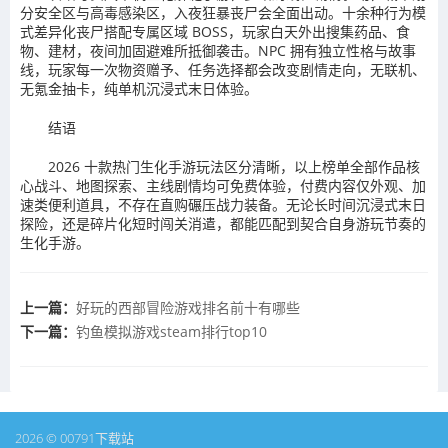
分安全区与高毒感染区，入夜狂暴丧尸会全面出动。十余种行为模
式差异化丧尸搭配专属区域 BOSS，玩家白天外出搜集药品、食
物、建材，夜间加固避难所抵御袭击。NPC 拥有独立性格与故事
线，玩家每一次物资赠予、任务选择都会改变剧情走向，无联机、
无氪金抽卡，纯单机沉浸式末日体验。
结语
2026 十款热门生化手游玩法区分清晰，以上榜单全部作品核
心战斗、地图探索、主线剧情均可免费体验，付费内容仅外观、加
速类便利道具，不存在直购碾压战力装备。无论长时间沉浸式末日
探险，还是碎片化短时闯关消遣，都能匹配到契合自身游玩节奏的
生化手游。
上一篇：
好玩的西部冒险游戏排名前十有哪些
下一篇：
钓鱼模拟游戏steam排行top10
2026 © 00791下载站