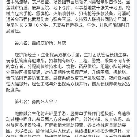
击手感流畅，丧尸模型、场景细节画质领先同类轻量射击作品。涵
盖城市街道、废弃医院、地下仓库、军事基地数十张关卡地图，枪
械库包含手枪、霰弹枪、火焰喷射器、狙击枪等多款装备，可消耗
通关金币强化武器伤害与弹夹容量。支持双人联机共同防守尸潮，
单局时长 5 至 10 分钟，无复杂建造养成，午休、排队间隙随时开
局解压。
第六名：最终庇护所：月夜
庇护所经营 + 生化探索双核心手游，主打团队管理长线生存。
玩家接管废弃避难所，招募拥有医疗、工程、警戒、采集不同专长
的幸存者，分配岗位维持水电、食物、药品供给。组建小队前往城
外感染区搜集资源，对抗周期性大规模尸潮，升级围墙、机枪塔、
毒气陷阱完善防御工事。昼夜系统改变丧尸进攻强度，夜间怪物属
性大幅提升，经营策略与外出探索双线并行，佛系长线养老玩家适
配度高。
第七名：勇闯死人谷 2
跑酷融合生化射击轻量手游，竖屏单手操作门槛极低，高速移
动过程中瞄准击杀四面八方袭来的丧尸。郊外小镇、废弃农场、森
林隧道多场景轮换，可解锁猎犬辅助预警、各类枪械道具辅助突
围。无尽模式、剧情闯关两大模式，离线挂机可积攒少量道具，无
强制付费追赶进度，操作简单解压，适合轻度休闲、不爱复杂养成