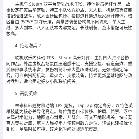
主机与 Steam 双平台常驻战术 TPS，掩体射击标杆作品。故
事设定在灾后华盛顿，特工小队依靠护盾、无人机、机枪塔等技能
搭配推进战斗，敌人会迂回包抄、投掷道具逼迫玩家离开掩体。暗
区自由 PVPVE 掠夺玩法，海量套装装备构筑不同流派，单人主
线、多人副本、八人团队本内容充足，长线刷装、战术搭配可玩性
极高。
4. 绝地潜兵 2
联机欢乐向科幻 TPS，Steam 高分好评，主打四人跨平台协
同作战。外星虫族战场氛围压迫感十足，支援空投、轨道轰炸、重
武器部署系统丰富，友伤机制带来大量趣味对局。无强制固定阵
容，可自由搭配机动、重火力、支援装备，持续更新星球地图与敌
对兵种，适合固定好友小队联机闯关。
5. 高能英雄
未来科幻题材移动端 TPS 竞技，TapTap 稳定高分，以特色英
雄技能为核心差异化亮点。每位角色自带位移、护盾、侦察、浮空
专属战术能力，地图遍布滑索、升降台、可交互地形机关。快节奏
百人竞技对局，第三人称视角方便预判敌方走位，轻量化建模优化
到位，单局时长可控，碎片化时间对战适配度高。