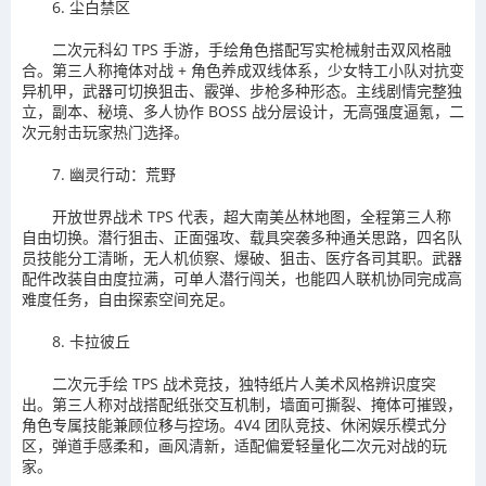
6. 尘白禁区
二次元科幻 TPS 手游，手绘角色搭配写实枪械射击双风格融
合。第三人称掩体对战 + 角色养成双线体系，少女特工小队对抗变
异机甲，武器可切换狙击、霰弹、步枪多种形态。主线剧情完整独
立，副本、秘境、多人协作 BOSS 战分层设计，无高强度逼氪，二
次元射击玩家热门选择。
7. 幽灵行动：荒野
开放世界战术 TPS 代表，超大南美丛林地图，全程第三人称
自由切换。潜行狙击、正面强攻、载具突袭多种通关思路，四名队
员技能分工清晰，无人机侦察、爆破、狙击、医疗各司其职。武器
配件改装自由度拉满，可单人潜行闯关，也能四人联机协同完成高
难度任务，自由探索空间充足。
8. 卡拉彼丘
二次元手绘 TPS 战术竞技，独特纸片人美术风格辨识度突
出。第三人称对战搭配纸张交互机制，墙面可撕裂、掩体可摧毁，
角色专属技能兼顾位移与控场。4V4 团队竞技、休闲娱乐模式分
区，弹道手感柔和，画风清新，适配偏爱轻量化二次元对战的玩
家。