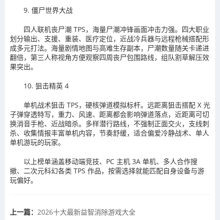
9. 僵尸世界大战
四人联机丧尸潮 TPS，海量尸潮冲锋画面冲击力强。四大职业
划分输出、支援、重装、医疗定位，近战冷兵器与远程枪械搭配形
成多元打法。海量剧情地图与高难生存副本，尸潮数量随关卡递进
翻倍，第三人称视角方便观察四周丧尸包围路线，组队割草解压效
果突出。
10. 狙击精英 4
单机战术狙击 TPS，硬核弹道模拟标杆。远距离狙击搭配 X 光
子弹穿透特写，重力、风速、距离都会影响弹道落点，近距离可切
换消音手枪、近战暗杀。多样潜行路线，不强制正面交火，支线刺
杀、收集情报丰富单机内容，节奏舒缓，适合偏爱冷静战术、单人
单机游玩的玩家。
以上榜单涵盖移动端竞技、PC 主机 3A 单机、多人合作搜
撤、二次元科幻各类 TPS 作品，按需选择就能匹配自身设备与游
玩偏好。
上一篇：
2026十大最新益智消除游戏大全