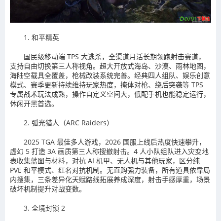
1. 和平精英
国民级移动端 TPS 大逃杀，全渠道月活长期领跑射击赛道，
支持自由切换第三人称视角。超大开放式海岛、沙漠、雨林地图，
海陆空载具全覆盖，枪械改装系统完善。经典四人组队、娱乐创意
模式、赛季更新持续维持玩家热度，掩体对枪、绕后突袭等 TPS
专属战术玩法成熟，操作自定义空间大，低配手机也能稳定运行，
休闲开黑首选。
2. 弧光猎人（ARC Raiders）
2025 TGA 最佳多人游戏，2026 国服上线后热度快速攀升，
虚幻 5 打造 3A 画质第三人称搜撤射击。4 人小队组队进入灾变地
表收集蓝图与材料，对抗 AI 机甲、无人机与其他玩家，区分纯
PVE 和平模式、红名对抗机制。无直购强力装备，所有道具依靠局
内搜集，三条差异化天赋路线拓展养成深度，射击手感厚重，场景
破坏机制提升对战变数。
3. 全境封锁 2