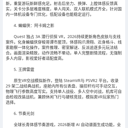
新，重复游玩新鲜感充足。射击后坐力、换弹、上膛体感反馈真
实，关卡分多层难度梯度，单人闯关、双人联机模式齐全，针对国
内一体机设备专门优化，低配设备也能稳定运行。
4. 蝙蝠侠：阿卡姆之影
Quest 独占 3A 潜行侦探 VR，2026持续更新角色皮肤与支线
案件。化身蝙蝠侠穿梭哥谭市屋顶，体感钩爪滑翔、近身格斗、线
索勘察一体化操作，案件推理、密室解谜、反派追逐多元玩法结
合。画面渲染精致，动作流畅不晕动，单人完整剧情流程，无强制
多人内容，影视爱好者适配度高。
5. 王牌雷霆
原生VR空战模拟新作，登陆 SteamVR与 PSVR2 平台。收录
29 架二战经典战机，座舱内所有仪表盘、操控杆均可手动交互，
物理飞行参数高度写实。支持单人战役、多人空中对战，机库可自
由检视改装战机，兼顾休闲飞行与硬核竞技，模拟类VR玩家热门
选择。
6. 节奏光剑
全球长青体感节奏游戏，2026新增 AI 自动谱面生成功能，全