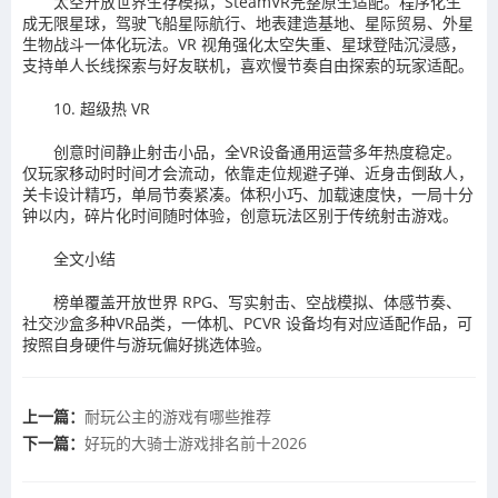
太空开放世界生存模拟，SteamVR完整原生适配。程序化生
成无限星球，驾驶飞船星际航行、地表建造基地、星际贸易、外星
生物战斗一体化玩法。VR 视角强化太空失重、星球登陆沉浸感，
支持单人长线探索与好友联机，喜欢慢节奏自由探索的玩家适配。
10. 超级热 VR
创意时间静止射击小品，全VR设备通用运营多年热度稳定。
仅玩家移动时时间才会流动，依靠走位规避子弹、近身击倒敌人，
关卡设计精巧，单局节奏紧凑。体积小巧、加载速度快，一局十分
钟以内，碎片化时间随时体验，创意玩法区别于传统射击游戏。
全文小结
榜单覆盖开放世界 RPG、写实射击、空战模拟、体感节奏、
社交沙盒多种VR品类，一体机、PCVR 设备均有对应适配作品，可
按照自身硬件与游玩偏好挑选体验。
上一篇：
耐玩公主的游戏有哪些推荐
下一篇：
好玩的大骑士游戏排名前十2026