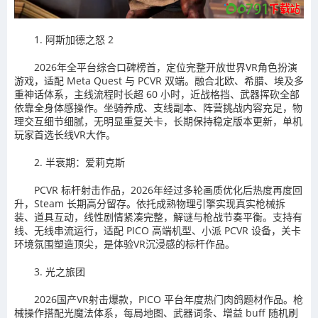
1. 阿斯加德之怒 2
2026年全平台综合口碑榜首，定位完整开放世界VR角色扮演
游戏，适配 Meta Quest 与 PCVR 双端。融合北欧、希腊、埃及多
重神话体系，主线流程时长超 60 小时，近战格挡、武器挥砍全部
依靠全身体感操作。坐骑养成、支线副本、阵营挑战内容充足，物
理交互细节细腻，无明显重复关卡，长期保持稳定版本更新，单机
玩家首选长线VR大作。
2. 半衰期：爱莉克斯
PCVR 标杆射击作品，2026年经过多轮画质优化后热度再度回
升，Steam 长期高分留存。依托成熟物理引擎实现真实枪械拆
装、道具互动，线性剧情紧凑完整，解谜与枪战节奏平衡。支持有
线、无线串流运行，适配 PICO 高端机型、小派 PCVR 设备，关卡
环境氛围塑造顶尖，是体验VR沉浸感的标杆作品。
3. 光之旅团
2026国产VR射击爆款，PICO 平台年度热门肉鸽题材作品。枪
械操作搭配光魔法体系，每局地图、武器词条、增益 buff 随机刷