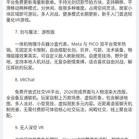
平台免费更新海量新歌单。手持光剑切割节拍方块，支持瞬移、平
滑移动两种模式，分休闲、极限多种难度。占用空间灵活，居家小
块区域即可游玩，多人对战、健身模式长期更新，新手入门首选轻
量化VR游戏。
7. 剑与魔法：游牧版
一体机物理冷兵器沙盒代表，Meta 与 PICO 双平台常年热
销。无固定关卡限制，自由搭配长剑、巨斧、弓箭、法术装备，物
理碰撞效果真实，可自定义敌人刷新规则。自建竞技场、野外营
地，支持本地人机对战，无复杂剧情束缚，适合喜欢自由对战、解
压挥砍的玩家。
8. VRChat
免费开放式社交VR平台，2026完成界面与人物渲染大改版，
全设备互通联机。玩家自制上万款场景、虚拟形象，包含解谜地
图、多人派对、小型竞技、虚拟观影多元内容。近距离语音聊天机
制完善，无需付费即可体验核心社交玩法，闲暇社交、线上聚会适
配。
9. 无人深空 VR