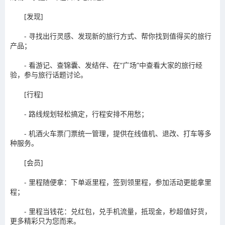
[发现]
- 寻找出行灵感、发现新的旅行方式、帮你找到值得买的旅行
产品；
- 看游记、查锦囊、发结伴、在“广场”中查看大家的旅行经
验，参与旅行话题讨论。
[行程]
- 路线规划轻松搞定，行程安排不用愁；
- 机酒火车票门票统一管理，提供在线值机、退改、打车等多
种服务。
[会员]
- 里程随便拿：下单返里程，签到领里程，参加活动更能拿里
程；
- 里程当钱花：兑红包，兑手机流量，抵现金，秒超值好货，
更多精彩只为您而来。