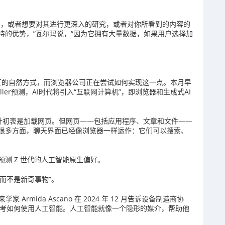
问，或者想要对其进行更深入的研究，或者对你所看到的内容的
特的优势，”瓦尔玛说，“因为它拥有大量数据，如果用户选择加
交互的自然方式，而浏览器公司正在尝试如何实现这一点。本月早
h Miller预测，AI时代将引入“互联网计算机”，即浏览器和生成式AI
设计初衷是加载网页。但网页——包括应用程序、文章和文件——
很多方面，聊天界面已经像浏览器一样运作：它们可以搜索、
测 Z 世代的人工智能原生偏好。
而不是新奇事物”。
家 Armida Ascano 在 2024 年 12 月告诉设备制造商协
思考如何使用人工智能。人工智能就像一个隐形的媒介，帮助他