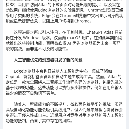
检查；当用户访问Atlas的下载页面时可能出现的提示；以及旨在
劝说用户继续使用Edge浏览器的实验性消息。Chrome浏览器已经
采用了类似的系统，Edge会在Chrome浏览器中突出显示自身的功
能或显示提醒信息，以阻止用户切换到Chrome。
这项进展之所以引人注目，在于其时机。ChatGPT Atlas 目前
仍在开发 Windows 版本，仅面向 macOS 用户。在如此早期阶段
就推出这些控制功能，表明微软将 AI 优先浏览器视为未来一项严
峻的挑战，而非遥不可及的可能性。
人工智能优先的浏览器引发了新的问题
Edge浏览器本身也日益以人工智能为中心，集成了诸如
Copilot、智能标签页管理和自动主题生成等工具。然而，Atlas的
定位是一款完全围绕人工智能工作流程构建的浏览器，包括先进的
基于代理的功能，这些功能可以执行多步骤操作，例如在用户输入
最少的情况下自动填写表单。
随着人工智能能力的不断提升，微软面临着平衡的挑战。虽然
高级自动化功能可能会吸引高级用户，但人们越来越担心浏览器会
变得过于侵入性或自主。近期用户对竞争对手浏览器扩展人工智能
功能的抵制，凸显了其中存在的风险。