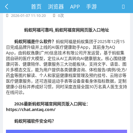
首页
浏览器
APP
手游
2026-01-07 11:10:20
0
次
蚂蚁阿福可靠吗_蚂蚁阿福官网网页版入口地址
蚂蚁阿福是什么软件？
蚂蚁阿福是蚂蚁集团于2025年12月15
日完成品牌升级并上线的AI医疗健康助手App，其前身为AQ
App，由蚂蚁逸康(广州)信息技术有限公司开发运营，基于蚂蚁集
团自研的医疗大模型，定位从AI工具转向AI健康朋友。核心围绕健
康问答、健康陪伴、健康服务三大功能板块，支持文字、语音、图
片多模态交互，能为用户提供各类健康咨询、体检报告/病例/处方/
药盒等图片解读、个人和家庭健康档案管理及预约挂号、云陪诊等
医疗健康服务，还可连接运动手表等设备查看身体指标数据，定制
健康小目标并养成好习惯，同时深度连接全国30万名真人医生支持
在线问诊。
2026最新蚂蚁阿福官网网页版入口网址：
https://chat.antaq.com/
蚂蚁阿福软件安全吗？