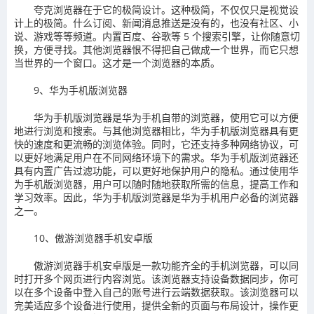
夸克浏览器在于它的极简设计。这种极简，不仅仅只是视觉设
计上的极简。什么订阅、新闻消息推送是没有的，也没有社区、小
说、游戏等等频道。内置百度、谷歌等 5 个搜索引擎，让你随意切
换，方便寻找。其他浏览器恨不得把自己做成一个世界，而它只想
当世界的一个窗口。这才是一个浏览器的本质。
9、华为手机版浏览器
华为手机版浏览器是华为手机自带的浏览器，使用它可以方便
地进行浏览和搜索。与其他浏览器相比，华为手机版浏览器具有更
快的速度和更流畅的浏览体验。同时，它还支持多种网络协议，可
以更好地满足用户在不同网络环境下的需求。华为手机版浏览器还
具有内置广告过滤功能，可以更好地保护用户的隐私。通过使用华
为手机版浏览器，用户可以随时随地获取所需的信息，提高工作和
学习效率。因此，华为手机版浏览器是华为手机用户必备的浏览器
之一。
10、傲游浏览器手机安卓版
傲游浏览器手机安卓版是一款功能齐全的手机浏览器，可以同
时打开多个网页进行内容浏览。该浏览器支持设备数据同步，你可
以在多个设备中登入自己的账号进行云端数据获取。该浏览器可以
完美适应多个设备进行使用，提供全新的页面与布局设计，操作更