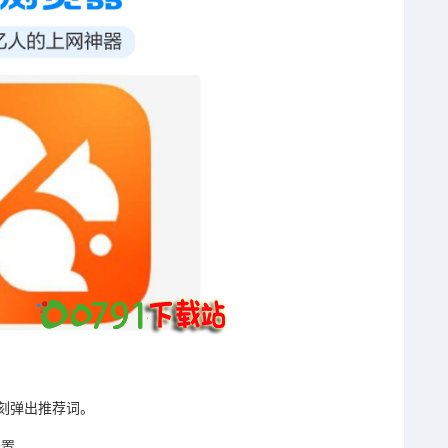
刻弹出推荐词。
设置。