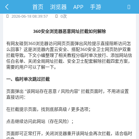
首页
浏览器
APP
手游
2026-06-18 08:39:57
0
次
360安全浏览器恶意网址拦截如何解除
有网友碰到360浏览器访问网页页面弹出风险提示直接阻断访问怎
么回事？这是浏览器内置云安全、搭配360安全卫士网页防护双重
拦截导致。下文小编整理了相关教程分临时单次放行、添加网站信
任白名单、关闭全局网址拦截、安全卫士配套解除拦截四套方案，
需要的用户可以了解一下。
一、临时单次跳过拦截
页面弹出 “该网站存在恶意 / 风险内容” 拦截页面时，不用进设置
直接访问：
在拦截提示页面，找到底部高级 / 更多选项；
点击继续访问此网站（存在风险）；
页面即可正常打开，关闭浏览器重开该网址会再次拦截，适合临时