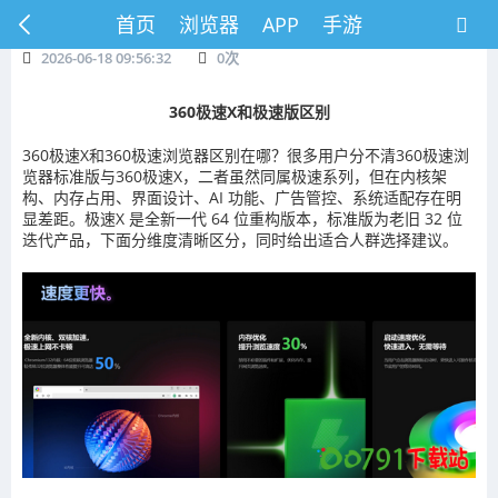
首页
浏览器
APP
手游
2026-06-18 09:56:32
0
次
360极速X和极速版区别
360极速X和360极速浏览器区别在哪？很多用户分不清360极速浏
览器标准版与360极速X，二者虽然同属极速系列，但在内核架
构、内存占用、界面设计、AI 功能、广告管控、系统适配存在明
显差距。极速X 是全新一代 64 位重构版本，标准版为老旧 32 位
迭代产品，下面分维度清晰区分，同时给出适合人群选择建议。