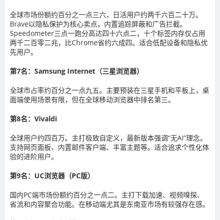
全球市场份额约百分之一点三六，日活用户约两千六百二十万。
Brave以隐私保护为核心卖点，内置追踪屏蔽和广告拦截。
Speedometer三点一跑分高达四十六点二，十个标签内存仅占用
两千二百零二兆，比Chrome省约六成四。适合低配设备和隐私优
先用户。
第7名：Samsung Internet（三星浏览器）
全球市占率约百分之一点九五。主要预装在三星手机和平板上，桌
面端使用场景有限，但在全球移动浏览器中排名第三。
第8名：Vivaldi
全球用户约四百万。主打极致自定义，最新版本强调“无AI”理念。
支持网页面板、内置邮件客户端、丰富主题等。适合追求个性化体
验的进阶用户。
第9名：UC浏览器（PC版）
国内PC端市场份额约百分之一点二。主打下载加速、视频嗅探、
省流和内容聚合功能。在移动端尤其是东南亚市场有较强存在感。