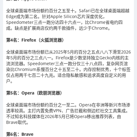
全球桌面端市场份额约百分之五至十。Safari已在全球桌面端超越
Edge成为第二名。针对Apple Silicon芯片深度优化，
Speedometer三点一跑分达四十六点一，比Chrome省电约四
成。缺点是扩展商店仅约两千款插件，远少于Chrome。
第4名：Firefox（火狐浏览器）
全球桌面端市场份额已从2025年5月的百分之五点八八下滑至2026
年5月的百分之三点八一。Firefox是少数坚持独立Gecko内核的主
流浏览器。Speedometer三点一跑分仅三十八点四，复杂网页渲
染比Chromium系慢百分之十五至二十。内存控制优秀，十个标签
仅占用两千七百二十九兆。适合隐私敏感和追求高度自定义的用
户。
第5名：Opera（欧朋浏览器）
全球桌面端市场份额约百分之一至二。Opera在非洲等新兴市场渗
透率较高。主打内置免费VPN、广告拦截和侧边栏社交工具集成。
不过知名科技媒体在2026年5月已将Opera移出推荐列表，由
Brave取代。
第6名：Brave