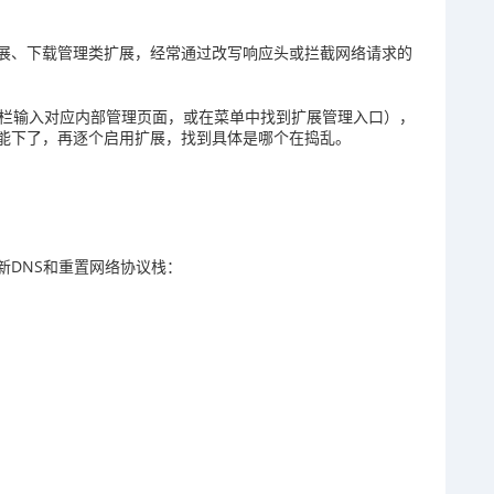
展、下载管理类扩展，经常通过改写响应头或拦截网络请求的
地址栏输入对应内部管理页面，或在菜单中找到扩展管理入口），
能下了，再逐个启用扩展，找到具体是哪个在捣乱。
新DNS和重置网络协议栈：