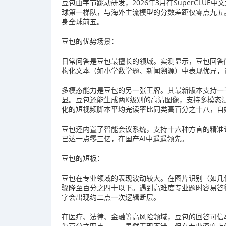
豆包由字节跳动研发，2026年3月在SuperCLU
球第一梯队，与海外主流模型的分数差距仅零点九五
身全球前五。
豆包的优势场景：
日常问答是豆包最擅长的领域。实测显示，豆包回答
构化文本（如小学数学题、新闻溯源）中表现优异，
多模态能力是豆包的另一张王牌。其最新版本支持一
显。豆包还能生成两K级别的高清图像，支持多模态
化的短视频脚本平均完读率比同类高百分之十八，自
豆包还内置了智能会议系统，支持十六种方言的精准
已达一点零三亿，在国产AI中遥遥领先。
豆包的短板：
豆包在专业领域的表现波动较大。在图片识别（如几
骤降至百分之四十以下。遇到高难度专业题时容易答
字会出现约二点一次逻辑断层。
在医疗、法律、金融等高风险领域，豆包的回答可信率通