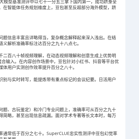
E中文大模型基准测评中以七十一分五三拿下国内第一，成功跻身全
。在智能体任务规划维度上，豆包甚至反超部分海外模型，跻
问题信息丰富且详略得当，复杂概念解释起来深入浅出。在结
语义解析准确率标注达百分之九十八点七。
千二百八十帧视频理解，在动态视频理解和创意生成上优势明
混合输入。在内容创作场景中，豆包针对小红书、抖音等平台优
媒体用户实测创作效率提升百分之八十。
识别与实时转写，能提炼带有重点标记的会议纪要。日活用户
何题、古玩鉴定）和冷门专业问题上，准确率可从百分之九十
得简略，甚至出现信息疏漏。面对学术专著等长文本时，每万
常低于百分之七十。SuperCLUE忠实性测评中豆包幻觉率