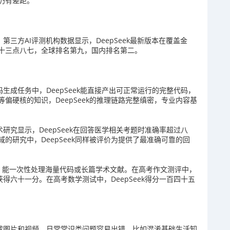
仍有差距。
。第三方AI评测机构数据显示，DeepSeek最新版本在覆盖金
十三点八七，全球排名第九，国内排名第二。
码生成任务中，DeepSeek能直接产出可正常运行的完整代码，
偏硬核的知识，DeepSeek的推理链路完整缜密，专业内容基
术研究显示，DeepSeek在回答医学相关考题时准确率超过八
的研究中，DeepSeek同样被评价为提供了最准确可靠的回
文记忆，能一次性处理海量代码或长篇学术文献。在高考作文测评中，
获得六十一分。在高考数学测试中，DeepSeek得分一百四十五
接生成图片和视频。日常常识类问题容易出错，比如混淆基础生活知