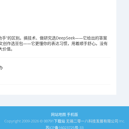
用助手”的区别。搞技术、做研究选DeepSeek——它给出的答案
文创作选豆包——它更懂你的表达习惯，用着顺手舒心。没有
大价值。
办
网站地图
手机版
Copyright 2009-2026 ©
00791下载站
无锡二零一八科技发展有限公司 Inc.
苏ICP备16023725号-33