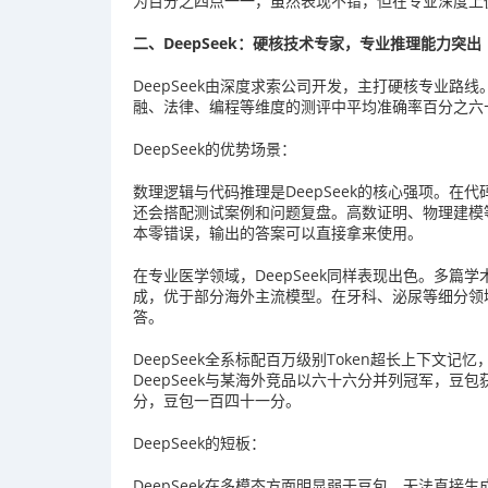
为百分之四点一一，虽然表现不错，但在专业深度上
二、DeepSeek：硬核技术专家，专业推理能力突出
DeepSeek由深度求索公司开发，主打硬核专业路线
融、法律、编程等维度的测评中平均准确率百分之六
DeepSeek的优势场景：
数理逻辑与代码推理是DeepSeek的核心强项。在代
还会搭配测试案例和问题复盘。高数证明、物理建模等
本零错误，输出的答案可以直接拿来使用。
在专业医学领域，DeepSeek同样表现出色。多篇学
成，优于部分海外主流模型。在牙科、泌尿等细分领域
答。
DeepSeek全系标配百万级别Token超长上下
DeepSeek与某海外竞品以六十六分并列冠军，豆包
分，豆包一百四十一分。
DeepSeek的短板：
DeepSeek在多模态方面明显弱于豆包，无法直