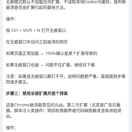
无痕模式默认不加载任何扩展、不读取本地Cookie与缓存，是判断
崩溃是否由扩展引起的最快方法。
操作：
按 Ctrl + Shift + N 打开无痕窗口
在无痕窗口中访问之前崩溃的网页
如果页面正常加载 → 100%确认是某个扩展导致的
如果无痕窗口也崩 → 问题不在扩展，继续往下看
注意：如果连无痕窗口都打不开，说明问题更严重，直接跳到步骤
四或步骤五。
步骤三：禁用全部扩展并逐个排查
这是Chrome崩溃最常见的元凶。第三方扩展（尤其是广告拦截
器、脚本注入类插件）常因权限越界或代码缺陷触发渲染进程退
出。
操作：