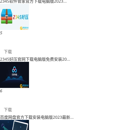
​2345软件管家官方下载电脑版2023...
5
下载
​2345好压官网下载电脑版免费安装20...
6
下载
​百度网盘官方下载安装电脑版2023最新...