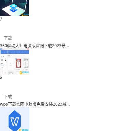
7
下载
​360驱动大师电脑版官网下载2023最...
8
下载
​wps下载官网电脑版免费安装2023最...