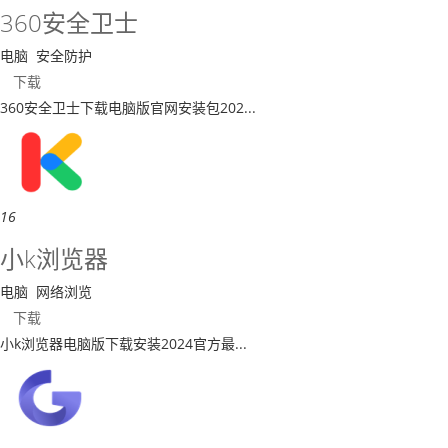
360安全卫士
电脑
安全防护
下载
360安全卫士下载电脑版官网安装包202...
16
小k浏览器
电脑
网络浏览
下载
​小k浏览器电脑版下载安装2024官方最...