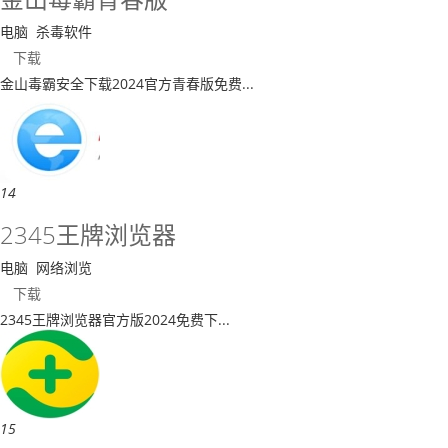
电脑
杀毒软件
下载
​金山毒霸安全下载2024官方青春版免费...
14
2345王牌浏览器
电脑
网络浏览
下载
​2345王牌浏览器官方版2024免费下...
15