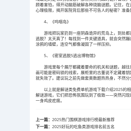
顾着害怕，得开动脑筋破解各种烧脑谜题。记住，在
心理极限，揭开医院背后那些不可告人的秘密？准备
4、《呜咽岛》
游戏把玩家扔到一座阴森诡异的荒岛上，到处都
逃脱？太天真了！每找到一件关键道具，就会突然蹦
涂鸦的墙壁，连空气都像凝固了一样压抑。
5、《密室逃脱5逃出博物馆》
游戏里每个展厅都藏着要命的机关和谜题，越往
画可能是密码锁的线索，展柜里的古董说不定藏着钥
就失效了。建议玩之前先做套奥数题热热身，不然分
以上就是解谜类免费单机游戏下载介绍2025的
解谜游戏，它们把恐怖氛围玩到了极致——突然闪现的
一身鸡皮疙瘩。
上一篇：
2025热门围棋游戏排行榜最新推荐
下一篇：
2025好玩的吃鱼类游戏排名前五名