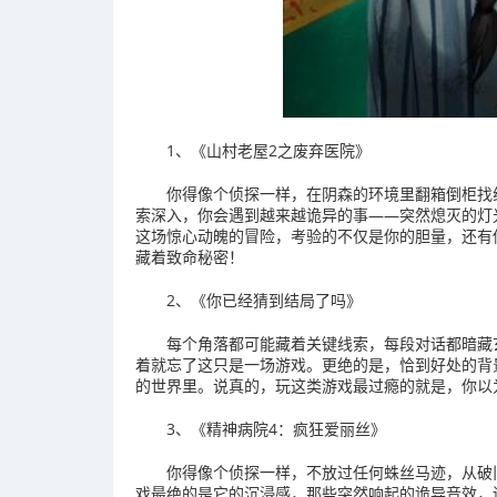
1、《山村老屋2之废弃医院》
你得像个侦探一样，在阴森的环境里翻箱倒柜找
索深入，你会遇到越来越诡异的事——突然熄灭的灯光
这场惊心动魄的冒险，考验的不仅是你的胆量，还有
藏着致命秘密！
2、《你已经猜到结局了吗》
每个角落都可能藏着关键线索，每段对话都暗藏
着就忘了这只是一场游戏。更绝的是，恰到好处的背
的世界里。说真的，玩这类游戏最过瘾的就是，你以
3、《精神病院4：疯狂爱丽丝》
你得像个侦探一样，不放过任何蛛丝马迹，从破
戏最绝的是它的沉浸感，那些突然响起的诡异音效，