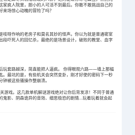
这家疯人院里，胆小的人可活不到最后。你敢不敢挑战自己的
好来场惊心动魄的冒险了吗？
是吱呀作响的老房子和莫名其妙的怪声。你以为就是普通密室
出段吓死人的回忆杀，最绝的是场景设计，破败的教堂、血字
后玩套路越深，简直能把人逼疯。 你得眼观六路——墙上那幅
匙。最坑的是，有些机关会突然变卦，刚才好使的密码下一秒
分钟被这些骚操作整崩溃。
相关游戏。这几款单机解谜游戏绝对让你后背发凉！不同于普通
鬼影、阴森诡异的音效、细思极恐的剧情...玩着玩着就会起