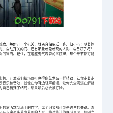
线索。每解开一个机关，就离真相更近一步。但小心！随着探
、自动开关的门、还有那些若隐若现的人影...准备好了吗？
你的智商。记住，在这座鬼气森森的医院里，每个细节都可能
玄机。开发者们把场景打磨得像艺术品一样精致，让你走着走
景音乐和音效，就像在你耳边轻声细语，让你完全沉浸在解谜
为自己猜到了结局，结果最后总会被打脸。
旧的病历本到墙上的血字，每个细节都可能是逃生的关键。游
还有走廊尽头若隐若现的人影，绝对能让你寒毛直竖。但别光