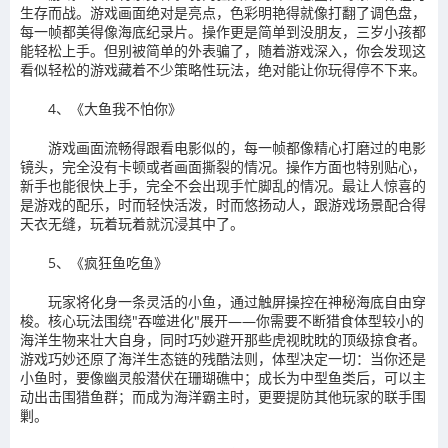
生存而战。游戏画面绝对是亮点，色彩明艳得就像打翻了调色盘，
每一帧都美得像海底纪录片。操作更是简单到没朋友，三岁小孩都
能轻松上手。但别被简单的外表骗了，随着游戏深入，你会发现这
看似轻松的游戏藏着不少策略性玩法，绝对能让你玩得停不下来。
4、《大鱼我不怕你》
游戏画面流畅得跟看电影似的，每一帧都像精心打磨过的电影
镜头，完全没有卡顿或者画面撕裂的情况。操作方面也特别贴心，
新手也能很快上手，完全不会出现手忙脚乱的情况。最让人惊喜的
是游戏的配乐，时而轻快活泼，时而悠扬动人，跟游戏场景配合得
天衣无缝，玩着玩着就沉浸其中了。
5、《疯狂鱼吃鱼》
玩家将化身一条灵活的小鱼，通过触屏操控在神秘海底自由穿
梭。核心玩法围绕"吞噬进化"展开——你需要不断猎食体型较小的
海洋生物来壮大自身，同时巧妙避开那些虎视眈眈的顶级掠食者。
游戏巧妙还原了海洋生态链的残酷法则，体型决定一切：当你还是
小鱼时，要像幽灵般潜伏在珊瑚礁中；成长为中型鱼类后，可以主
动出击围猎鱼群；而成为海洋霸主时，更要提防其他玩家的联手围
剿。