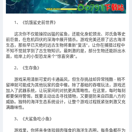
1、《饥饿鲨史前世界》
这次你不仅能操控凶猛的鲨鱼，还能化身蛇颈龙、邓氏鱼等史
前巨兽，在危机四伏的深海中展开猎杀。游戏完美还原了远古海洋
生态，那些早已灭绝的远古生物将重新"复活"，让你在捕猎过程中
不知不觉就学到了古生物知识。最刺激的是，部分生物还能跃出水
面，给岸上的小型恐龙来个"惊喜突袭"。
2、《生存鱼》
游戏采用清新可爱的卡通画风，但生存挑战却异常残酷 - 稍不
留神就可能成为其他玩家的盘中餐。除了基础的吞噬玩法，游戏还
加入了武器系统，让玩家间的对抗更具策略性。在这里，每时每刻
都要保持警惕，既要主动出击寻找猎物，又要提防来自四面八方的
威胁。独特的海洋生态系统设计，让整个游戏过程既紧张刺激又充
满趣味性。
3、《大鲨鱼吃小鱼》
游戏里，你将亲身体验弱肉强食的海洋生态圈，每条鱼都在为