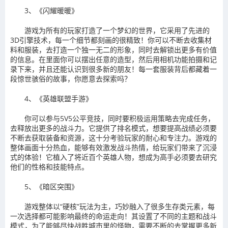
3、《闪耀暖暖》
游戏为所有的玩家打造了一个梦幻的世界，它采用了先进的
3D引擎技术，每一个细节都刻画的很精致！你可以不断去收集材
料和服装，去打造一个独一无二的形象，同时去解锁出更多有价值
的信息。在里面你可以摆出任意的造型，然后用相机功能拍摄和记
录下来，并且还能认识到很多新的朋友！每一套服装背后都藏着一
段惊世骇俗的故事，你愿意去探索吗？
4、《英雄联盟手游》
你可以参与5V5公平竞技，同时要积极运用策略去完成任务，
去释放出更多的战斗力。它提供了排名模式，想要提高战绩必须要
不断去获取装备和资源，这十分考验玩家的耐心和专注力。游戏的
整体画面十分热血，能够有效激发战斗热情，给玩家们带来了沉浸
式的体验！它植入了将近百个英雄人物，想成为高手必须要去研究
他们的性格和技能特点。
5、《暗区突围》
游戏整体以“硬核”玩法为主，巧妙融入了很多生存类元素，每
一次选择都可能影响最终的命运走向！其设置了不同的主题和战斗
模式，为了能够尽快战胜城市里的怪物，需要不断的去掌握更多新