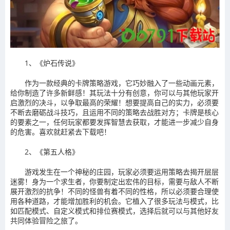
1、《炉石传说》
作为一款经典的卡牌策略游戏，它巧妙融入了一些动画元素，
给你制造了许多新鲜感！其玩法十分有创意，你可以与其他玩家开
启激烈的决斗，以争取最高的荣耀！想要提高自己的实力，必须要
不断去磨砺战斗技巧，且运用不同的策略去战胜对方；卡牌是核心
的要素之一，任何玩家都要发挥智慧去获取，才能进一步减少自身
的危害。喜欢就赶紧去下载吧！
2、《第五人格》
游戏发生在一个神秘的庄园，玩家必须要运用策略去揭开层层
迷雾！身为一个求生者，你要制定出宏伟的目标，需要与敌人不断
展开激烈的抗争！不同的怪兽有着不同的性格，所以必须要合理使
用各种道路，才能增加胜利的机会。它植入了很多玩法与模式，比
如匹配模式、自定义模式和排位赛模式，选择后就可以与其他好友
共同体验冒险之旅了。