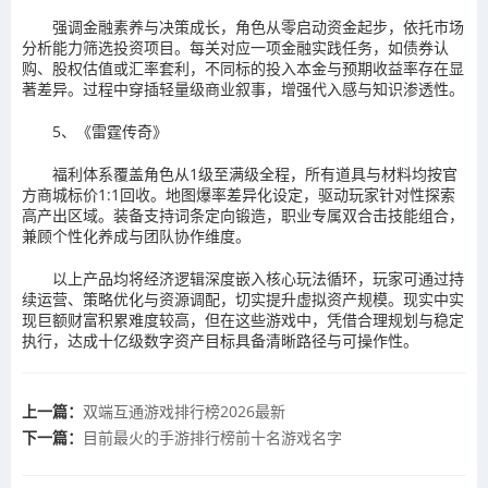
强调金融素养与决策成长，角色从零启动资金起步，依托市场
分析能力筛选投资项目。每关对应一项金融实践任务，如债券认
购、股权估值或汇率套利，不同标的投入本金与预期收益率存在显
著差异。过程中穿插轻量级商业叙事，增强代入感与知识渗透性。
5、《雷霆传奇》
福利体系覆盖角色从1级至满级全程，所有道具与材料均按官
方商城标价1:1回收。地图爆率差异化设定，驱动玩家针对性探索
高产出区域。装备支持词条定向锻造，职业专属双合击技能组合，
兼顾个性化养成与团队协作维度。
以上产品均将经济逻辑深度嵌入核心玩法循环，玩家可通过持
续运营、策略优化与资源调配，切实提升虚拟资产规模。现实中实
现巨额财富积累难度较高，但在这些游戏中，凭借合理规划与稳定
执行，达成十亿级数字资产目标具备清晰路径与可操作性。
上一篇：
双端互通游戏排行榜2026最新
下一篇：
目前最火的手游排行榜前十名游戏名字