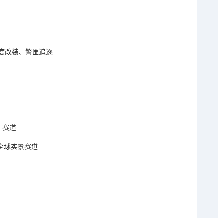
度改装、警匪追逐
 赛道
、全球实景赛道