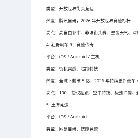
类型：开放世界街头竞速
热度：腾讯自研，2026 年开放世界竞速标杆
亮点：高自由都市、非法街头赛、昼夜天气、深
4. 狂野飙车 9：竞速传奇
平台：iOS / Android / 主机
类型：街机爽感、超跑特技
热度：全球下载破 5 亿，2026 年持续更新豪车 /
亮点：100 + 授权超跑、空中特技、极速冲撞
5. 王牌竞速
平台：iOS / Android
类型：网易自研、技能竞速