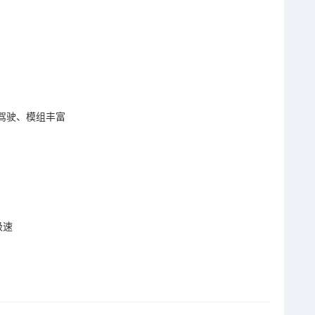
由驾驶、模组丰富
极速