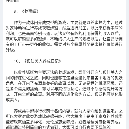
9、《养蜜蜂》
作为一款休闲养成类型的游戏，主要就是以养蜜蜂为主，通过
对这种动物进行养成获取蜂蜜，然后进行加工，以此来获得丰厚的
利润。也是画面特别卡通，玩法又很有趣的利用获得的收入以后，
就可以解锁更多的蜜蜂，不断的扩大生产的规模以后，让自己所拥
有的工厂带来更多的收益。需要对各个蜂巢甚至是蜜蜂的价值进行
升级。
10、《狐仙美人养成日记》
以收养狐妖为主要玩法的养成游戏，既能够开启与狐仙美人之
间的修炼进化之旅，同时也能够在这里面遇到来自各个地方的狐妖
角色。在开启了充满着美好的故事以后，无论是世外桃源环境，还
是各个漂亮的狐仙，都可以与其进行互动，通过不断感情提升等方
式，开启全新的故事。利用不同的进化修炼方式，狐妖也可以化形
成美人。
养成类手游排行榜前十名的内容，就为大家介绍到这里吧，之
所以大家对此类游戏比较感兴趣，很大程度上是由于本身的养成类
型游戏就涵盖多样化，无论是恋爱养成，或者是精灵宠物等养成，
都能通过特别简单的方式做到，大家可以自行官网下载体验。