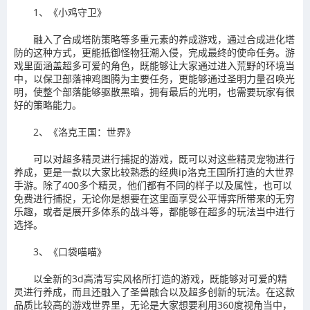
1、《小鸡守卫》
融入了合成塔防策略等多重元素的养成游戏，通过合成进化塔
防的这种方式，更能抵御怪物狂潮入侵，完成最终的使命任务。游
戏里面涵盖超多可爱的角色，既能够让大家通过进入荒野的环境当
中，以保卫部落神鸡图腾为主要任务，更能够通过圣明力量召唤光
明，使整个部落能够驱散黑暗，拥有最后的光明，也需要玩家有很
好的策略能力。
2、《洛克王国：世界》
可以对超多精灵进行捕捉的游戏，既可以对这些精灵宠物进行
养成，更是一款以大家比较熟悉的经典ip洛克王国所打造的大世界
手游。除了400多个精灵，他们都有不同的样子以及属性，也可以
免费进行捕捉，无论你是想要在这里面享受公平博弈所带来的无穷
乐趣，或者是展开多体系的战斗等，都能够在超多的玩法当中进行
选择。
3、《口袋喵喵》
以全新的3d高清写实风格所打造的游戏，既能够对可爱的精
灵进行养成，而且还融入了圣兽融合以及超多创新的玩法。在这款
品质比较高的游戏世界里，无论是大家想要利用360度视角当中，