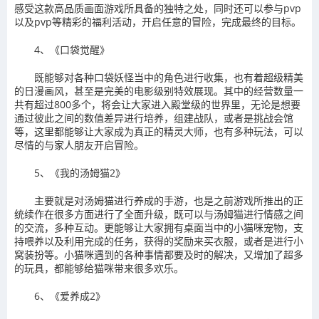
感受这款高品质画面游戏所具备的独特之处，同时还可以参与pvp
以及pvp等精彩的福利活动，开启任意的冒险，完成最终的目标。
4、《口袋觉醒》
既能够对各种口袋妖怪当中的角色进行收集，也有着超级精美
的日漫画风，甚至是完美的电影级别特效展现。其中的经营数量一
共有超过800多个，将会让大家进入殿堂级的世界里，无论是想要
通过彼此之间的数值差异进行培养，组建战队，或者是挑战会馆
等，这里都能够让大家成为真正的精灵大师，也有多种玩法，可以
尽情的与家人朋友开启冒险。
5、《我的汤姆猫2》
主要就是对汤姆猫进行养成的手游，也是之前游戏所推出的正
统续作在很多方面进行了全面升级，既可以与汤姆猫进行情感之间
的交流，多种互动。更能够让大家拥有桌面当中的小猫咪宠物，支
持喂养以及利用完成的任务，获得的奖励来买衣服，或者是进行小
窝装扮等。小猫咪遇到的各种事情都要及时的解决，又增加了超多
的玩具，都能够给猫咪带来很多欢乐。
6、《爱养成2》