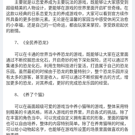
主要就是以恋爱养成为主要玩法的游戏，既能够让大家感受到
超级精美的人物设计，更能够在游戏的世界里面开启旷世奇缘。在
这款以经典的日系恋爱为主的养成游戏中，大家可以看到官方续作
所具备的更多创新元素。无论是在温馨的家园当中感受休闲又治愈
的小幸福，还是自己的一切命运，都由玩家来掌控，享受跌宕起伏
的剧情。
7、《全民养恐龙》
可以在卡通的世界当中养恐龙的游戏，既能够让大家在这里面
通过不断挖掘恐龙化石，开启奇妙的地下深处探险，还可以通过齐
集诸多的恐龙化石，利用生物科技进行复活，打造属于自己的恐龙
乐园。虽然最初的时候由于恐龙的数量特别少，整个恐龙乐园并没
有太多的游客，甚至是收入，却可以通过不断挖掘考古的方式，增
加更多的恐龙，对其养成，更好的完成恐龙乐园的经营。
8、《养了个猫》
可以在画面超级可爱的游戏当中养小猫咪的游戏，整体采用特
别精美的卡通风格，将进入游戏的世界里，开启各式的挑战。除了
在丰富的角色当中，可以完成自定义拥有喜欢的形象，里面的猫咪
也可以自由培养，整体的内容特别简单。除了在养育猫咪的时候，
可以给小动物起名字，也能够在游戏所设置的场景里面做喜欢的各
种事情。